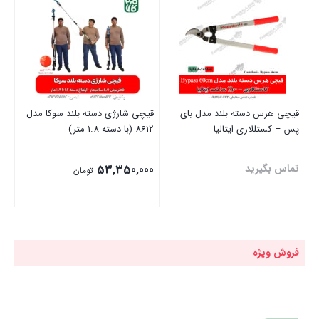
قیچی هرس دسته بلند مدل بای
قیچی شارژی دسته بلند سوکا مدل
قیچ
پس – کستللاری ایتالیا
8612 (با دسته 1.8 متر)
تماس بگیرید
53,350,000
00
تومان
00
قی
بستن
بستن
بست
فعل
,000
فروش ویژه