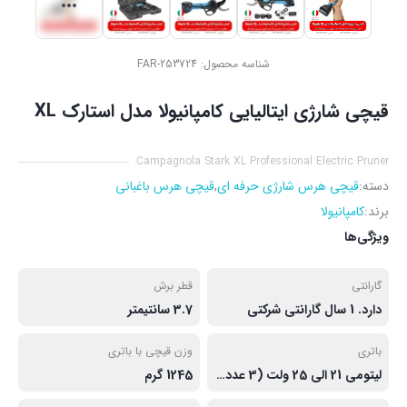
شناسه محصول:
FAR-253724
قیچی شارژی ایتالیایی کامپانیولا مدل استارک XL
Campagnola Stark XL Professional Electric Pruner
دسته:
قیچی هرس شارژی حرفه ای
,
قیچی هرس باغبانی
برند:
کامپانیولا
ویژگی‌ها
گارانتی
قطر برش
دارد. 1 سال گارانتی شرکتی
3.7 سانتیمتر
باتری
وزن قیچی با باتری
لیتومی 21 الی 25 ولت (3 عدد) 2.5 آمپر ساعت
1245 گرم