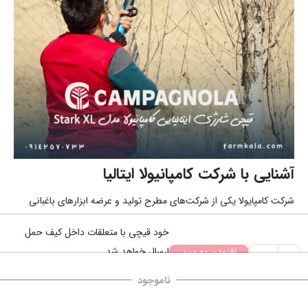
آشنایی با شرکت کامپانیولا ایتالیا
شرکت کامپایولا یکی از شرکت‌های مطرح تولید و عرضه ابزارهای باغبانی
نسل جدید و بروز در اروپاست. این شرکت از سال 1958 تحت نظر Vittorio
خود قیچی با متعلقات داخل کیف حمل
Ferretti در شهر بلونیا ایتالیا کار خود را شروع کرده‌است. تمرکز این شرکت
افزودن به سبد
ارسال خواهد شد.
+
-
قیچی
خرید
امکان ارسال با پست، تیپاکس و چاپار
در زمینه تولید و طراحی ادوات مخصوص هرس کاری و برداشت محصولات
ناموجود
شارژی
وجود دارد.
صفحه اصلی
سبد خرید
باغی است. انواع قیچی‌های هرس پنوماتیک، قیچی هرس شارژی، قیچی
دسته‌ها