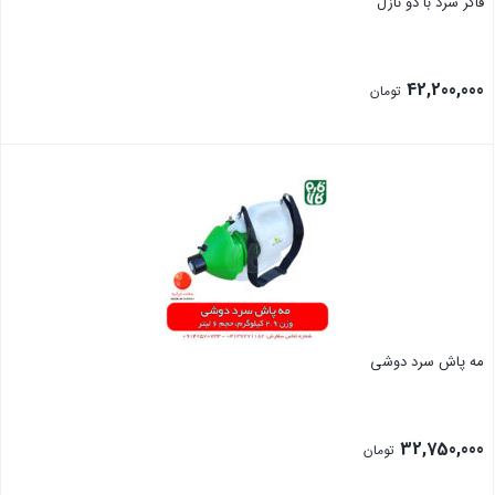
فاگر سرد با دو نازل
42,200,000
تومان
بستن
مه پاش سرد دوشی
32,750,000
تومان