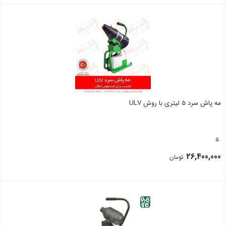
بستن
مه پاش سرد 5 لیتری با روش ULV
5
26,400,000
تومان
بستن