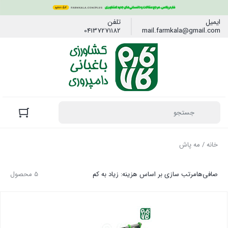
ایمیل
تلفن
04137271182
mail.farmkala@gmail.com
خانه
/ مه پاش
صافی‌ها
مرتب سازی بر اساس هزینه: زیاد به کم
5 محصول