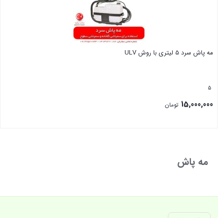
مه پاش سرد 5 لیتری با روش ULV
5
15,000,000
تومان
بستن
مه پاش