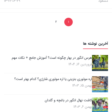
مسعود
1397-06-29
2
1
آخرین نوشته ها
هرس انگور در بهار چگونه است؟ آموزش جامع + نکات مهم
فروردین 16, 1404
اره موتوری بنزینی یا اره موتوری شارژی؟ کدام بهتر است؟
بهمن 15, 1403
کاشت نهال انگور در باغچه و گلدان
بهمن 6, 1403