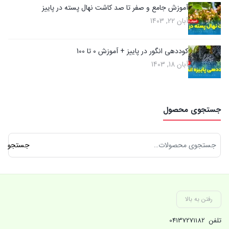
آموزش جامع و صفر تا صد کاشت نهال پسته در پاییز
آبان 22, 1403
کوددهی انگور در پاییز + آموزش 0 تا 100
آبان 18, 1403
جستجوی محصول
جستجو
جستجو
برای:
رفتن به بالا
تلفن
04137271182