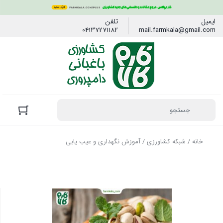
ایمیل
تلفن
04137271182
mail.farmkala@gmail.com
خانه
/
شبکه کشاورزی
/ آموزش نگهداری و عیب یابی