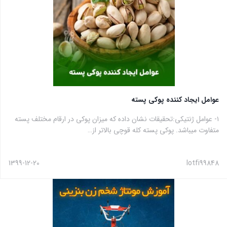
عوامل ایجاد کننده پوکی پسته
۱- عوامل ژنتیکی:تحقیقات نشان داده که میزان پوکی در ارقام مختلف پسته
متفاوت میباشد. پوکی پسته کله قوچی بالاتر از…
1399-12-20
lotfi99848