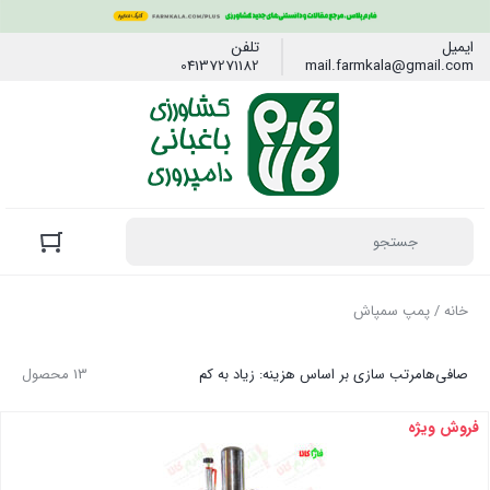
ایمیل
تلفن
04137271182
mail.farmkala@gmail.com
خانه
/ پمپ سمپاش
صافی‌ها
مرتب سازی بر اساس هزینه: زیاد به کم
13 محصول
فروش ویژه