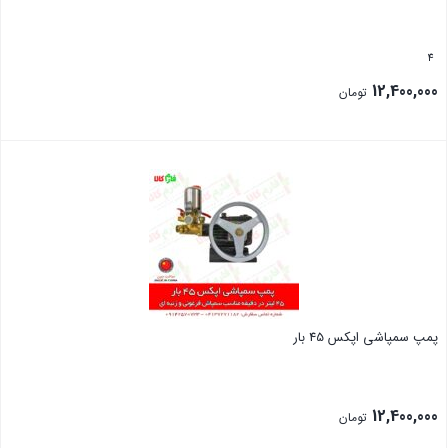
4
12,400,000
تومان
بستن
پمپ سمپاشی اپکس 45 بار
12,400,000
تومان