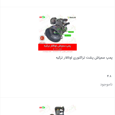
بستن
پمپ سمپاش پشت تراکتوری اوناللار ترکیه
4.8
ناموجود
بستن