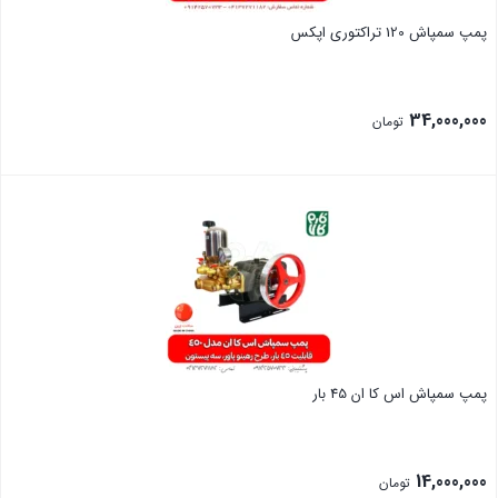
پمپ سمپاش 120 تراکتوری اپکس
34,000,000
تومان
بستن
پمپ سمپاش اس کا ان 45 بار
14,000,000
تومان