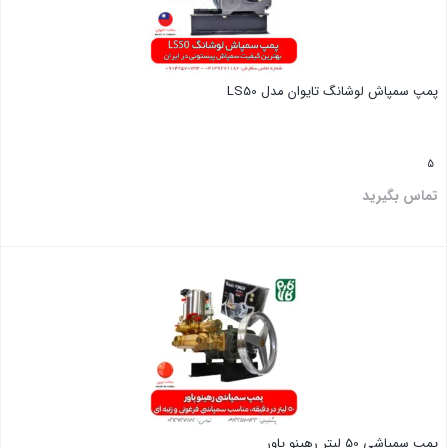
پمپ سمپاش لوشانگ تایوان مدل LS50
5
تماس بگیرید
بستن
پمپ سمپاشی 50 لیتر رهینو پاور