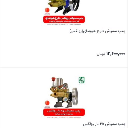
پمپ سمپاش طرح هیوندای(رولکس)
12,400,000
تومان
بستن
پمپ سمپاش 45 بار رولکس