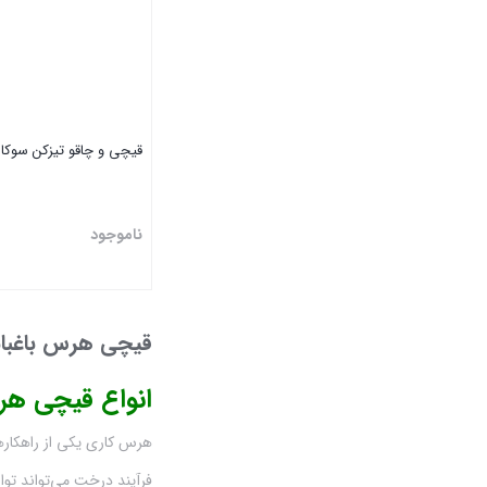
چراغ قوه پیشانی بند
چراغ قوه شارژی و چراغ پیشانی (هدلایت)
خرید و قیمت چراغ قوه شارژی
قیچی و چاقو تیزکن سوکا
دامپروری
دیزل ژنراتور
ناموجود
زراعت
بستن
ساخت ایران
قیچی هرس باغبا
سمپاش زنبه ای
انواع قیچی هرس 
سمپاش شارژی
هرس کاری یکی از راهکاره
سمپاش موتوری
فرآیند درخت می‌تواند تو