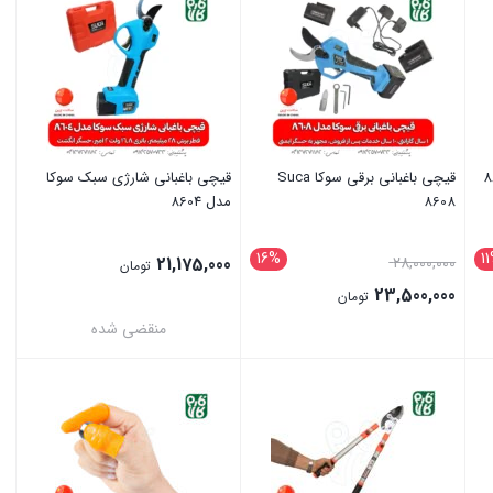
قیچی باغبانی برقی سوکا Suca
قیچی باغبانی شارژی سبک سوکا
8608
مدل 8604
16%
1
قیمت
21,175,000
28,000,000
تومان
اصلی:
23,500,000
تومان
28,000,000 تومان
قیمت
منقضی شده
بود.
فعلی:
بستن
بستن
23,500,000 تومان.