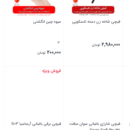
قیچی شاخه زن دسته تلسکوپی
میوه چین انگشتی
3
2,980,000
تومان
200,000
تومان
فروش ویژه
بستن
بستن
قیچی شارژی باغبانی سوان سافت
قیچی برقی باغبانی آرساسیا G03