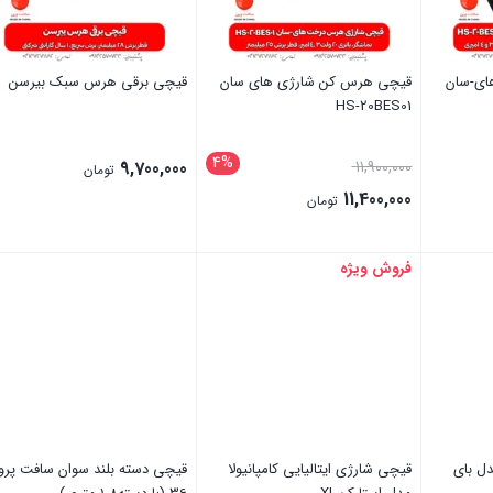
ای-سان
قیچی هرس کن شارژی های سان
قیچی برقی هرس سبک بیرسن
HS-20BES01
4%
قیمت
9,700,000
11,900,000
تومان
اصلی:
11,400,000
تومان
11,900,000 تومان
قیمت
بود.
فعلی:
فروش ویژه
بستن
بستن
11,400,000 تومان.
ل بای
قیچی شارژی ایتالیایی کامپانیولا
قیچی دسته بلند سوان سافت پرو