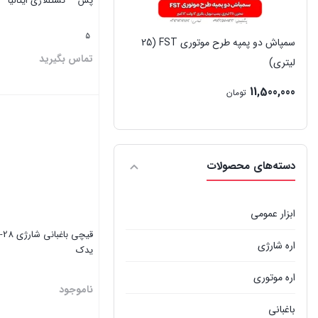
پس – کستللاری ایتالیا
5
سمپاش دو پمپه طرح موتوری FST (25
تماس بگیرید
لیتری)
11,500,000
تومان
بستن
دسته‌های محصولات
ابزار عمومی
اره شارژی
یدک
اره موتوری
ناموجود
باغبانی