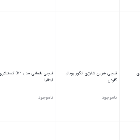
بستن
بستن
ی
قیچی هرس شارژی انگور رویال
قیچی باغبانی مدل B12 کستللا
گاردن
ایتالیا
ناموجود
ناموجود
بستن
بستن