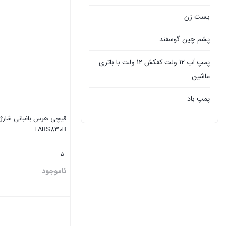
بست زن
بستن
پشم چین گوسفند
پمپ آب 12 ولت کفکش 12 ولت با باتری
ماشین
پمپ باد
قیچی هرس باغبانی شارژ
پمپ سمپاش
ARS830B+
پمپ کفکش
5
پمپ گازوئیل کش
ناموجود
تجهیزات جانبی تراکتور
بستن
تیلر شخمزن