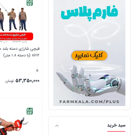
قیچی شارژی دسته بلند س
8612 (با دسته 1.8 متر)
5
53,350,000
تومان
بستن
سبد خرید