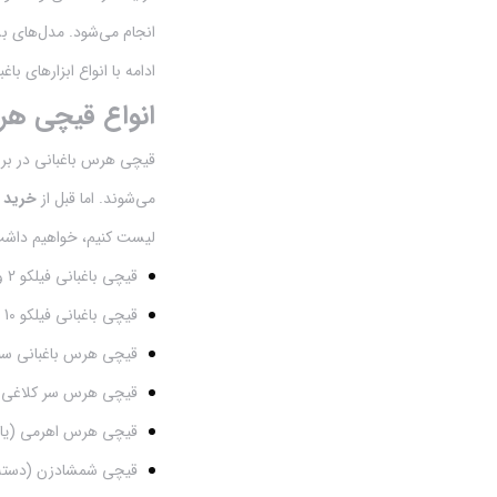
شیکر
انجام می‌شود. مدل‌های ب
ادامه با انواع ابزارهای ب
شیلنگ سمپاشی
انواع قیچی هر
قیچی باغبانی شارژی
قیچی هرس باغبانی در برن
قیچی پیوند و چاقو پیوند
می‌شوند. اما قبل از
خرید 
قیچی هرس باغبانی
لیست کنیم، خواهیم داشت
کودهای پودری و مایع
قیچی باغبانی فیلکو 2 و مدل‌های کپی آن
قیچی باغبانی فیلکو 10 با دسته گردان (چرخان یا بلبرینگ‌دار) و مدل‌های کپی آن
گلخانه
قیچی هرس باغبانی سن
لانس سمپاشی
قیچی هرس سر کلاغی ی
لوازم کمپینگ و طبیعت گردی
قیچی هرس اهرمی (یا
قیچی شمشادزن (دسته ب
لیتر شمار