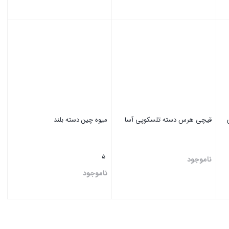
بستن
بستن
ری
قیچی هرس دسته تلسکوپی آسا
میوه چین دسته بلند
5
ناموجود
ناموجود
بستن
بستن