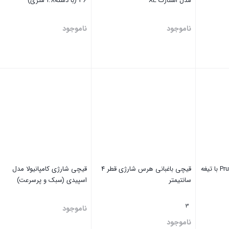
مدل استارک XL
36 (با دسته1.8 متری)
ناموجود
ناموجود
بستن
بستن
قیچی باغبانی شارژی Pru-28 با تیغه
قیچی باغبانی هرس شارژی قطر 4
قیچی شارژی کامپانیولا مدل
سانتیمتر
اسپیدی (سبک و پرسرعت)
3
ناموجود
ناموجود