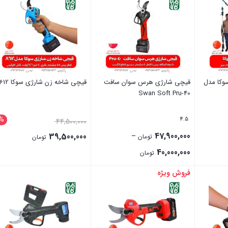
وکا مدل
قیچی شارژی هرس سوان سافت
قیچی شاخه زن شارژی سوکا 8612
Swan Soft Pru-40
1%
4.5
قیمت
44,500,000
47,900,000
اصلی:
39,500,000
–
تومان
تومان
44,500,000 تومان
Price
40,000,000
قیمت
تومان
بود.
range:
فعلی:
فروش ویژه
بستن
بستن
40,000,000 تومان
39,500,000 تومان.
through
47,900,000 تومان