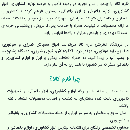
فارم کالا
با چندین سال تجربه در زمینه تأمین و عرضه
لوازم کشاورزی، ابزار
کشاورزی، لوازم باغبانی و ابزار باغبانی
، بستری فراهم کرده تا کشاورزان،
باغداران و دامداران بتوانند به راحتی تجهیزات مورد نیاز خود را پیدا کنند. هدف
ما ارائه محصولات با کیفیت، همراه با خدمات پس از فروش و پشتیبانی حرفه‌ای
است تا بهره‌وری و بازدهی مزارع و باغ‌ها افزایش یابد.
در فروشگاه اینترنتی فارم کالا می‌توانید انواع
سمپاش شارژی و موتوری،
علف‌زن، اره موتوری، موتور برق، گوگردپاش، قیچی شارژی، دستگاه پشم‌چین
و پمپ آب
را پیدا کنید، به همراه قطعات یدکی و
ابزار و لوازم کشاورزی و
باغبانی
دیگر که هر کشاورز یا باغداری به آن نیاز دارد.
چرا فارم کالا؟
سابقه چندین ساله ما در ارائه
لوازم کشاورزی، ابزار باغبانی و تجهیزات
دامپروری
باعث شده مشتریان به کیفیت و اصالت محصولات اعتماد داشته
باشند.
ارسال سریع و مطمئن به سراسر ایران، از جمله محصولات
کشاورزی، باغبانی
و دامپروری
.
مشاوره تخصصی رایگان برای انتخاب بهترین
ابزار کشاورزی، لوازم باغبانی و