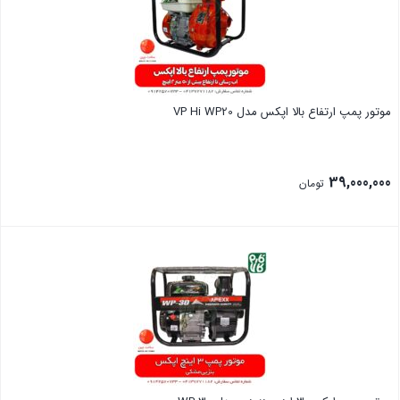
موتور پمپ ارتفاع بالا اپکس مدل VP Hi WP20
39,000,000
تومان
بستن