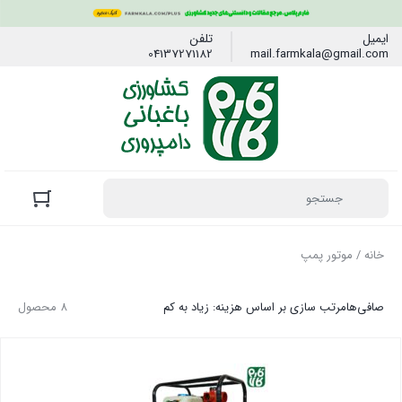
ایمیل
تلفن
04137271182
mail.farmkala@gmail.com
خانه
/ موتور پمپ
صافی‌ها
مرتب سازی بر اساس هزینه: زیاد به کم
8 محصول