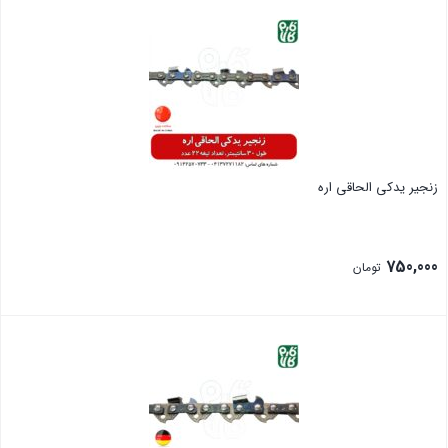
بستن
زنجیر یدکی الحاقی اره
750,000
تومان
بستن