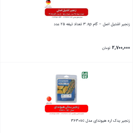
زنجیر اشتیل اصل – گام 3.8p تعداد تیغه 25 عدد
2,700,000
تومان
بستن
زنجیر یدک اره هیوندای مدل 3630sc