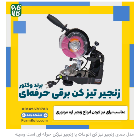
مدل بعدی
زنجیر تیز کن اتومات
یا
زنجیر تیزکن حرفه ای
است وسیله