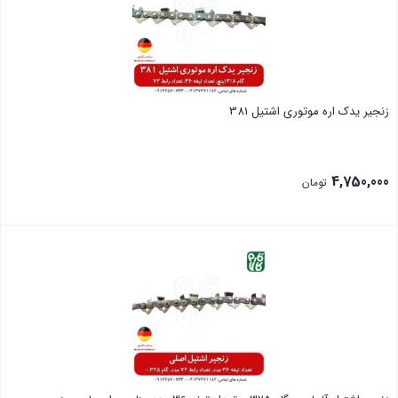
زنجیر یدک اره موتوری اشتیل 381
4,750,000
تومان
بستن