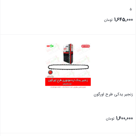
5
1,645,000
تومان
بستن
زنجیر یدکی طرح اورگون
1,600,000
تومان