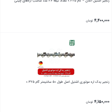
زنجیر اشتیل آلمان – گام 0.325 تعداد تیغه 36 عدد مناسب اره‌های چینی
4,400,000
تومان
بستن
زنجیر یدک اره موتوری اشتیل اصل طول 50 سانتیمتر گام 0.325
4,150,000
تومان