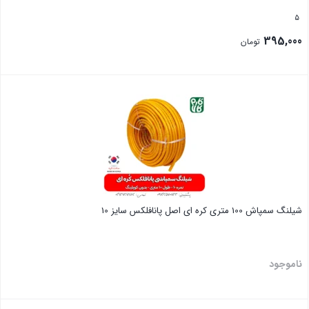
5
395,000
تومان
بستن
شیلنگ سمپاش 100 متری کره ای اصل پانافلکس سایز 10
ناموجود