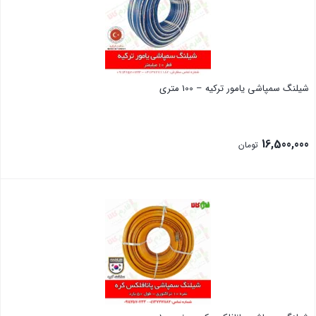
شیلنگ سمپاشی یامور ترکیه – 100 متری
16,500,000
تومان
بستن