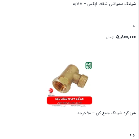
شیلنگ سمپاشی شفاف اپکس – 5 لایه
5
5,800,000
تومان
بستن
هرز گرد شیلنگ جمع کن – 90 درجه
4.5