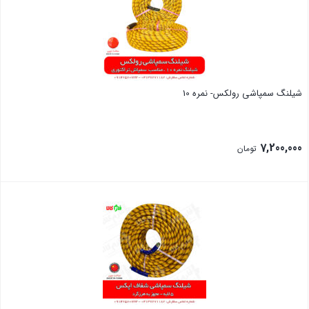
شیلنگ سمپاشی رولکس- نمره 10
7,200,000
تومان
بستن