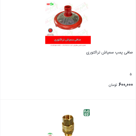
صافی پمپ سمپاش تراکتوری
5
600,000
تومان
بستن