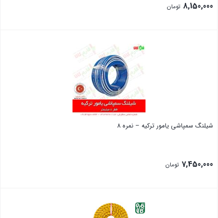
8,150,000
تومان
بستن
شیلنگ سمپاشی یامور ترکیه – نمره 8
7,450,000
تومان
بستن