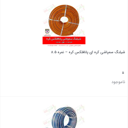
بستن
شیلنگ سمپاشی کره ای پانافلکس کره – نمره 8.5
5
ناموجود
بستن