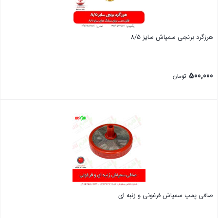
هرزگرد برنجی سمپاش سایز 8/5
500,000
تومان
بستن
صافی پمپ سمپاش فرغونی و زنبه ای