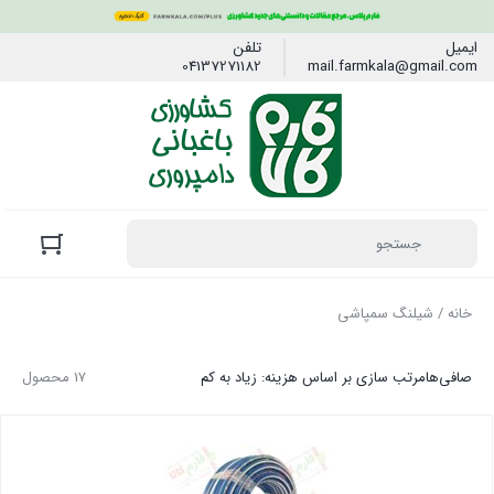
ایمیل
تلفن
04137271182
mail.farmkala@gmail.com
خانه
/ شیلنگ سمپاشی
صافی‌ها
مرتب سازی بر اساس هزینه: زیاد به کم
17 محصول