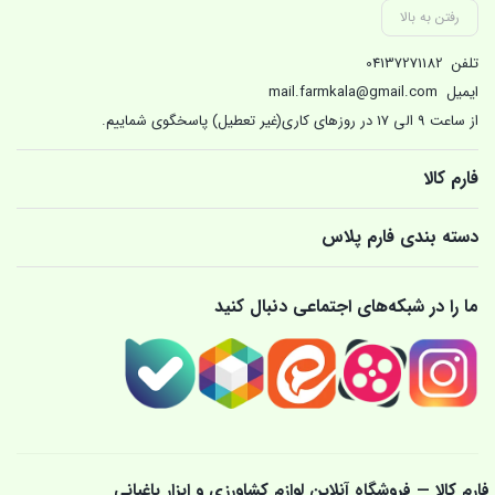
رفتن به بالا
تلفن
04137271182
ایمیل
mail.farmkala@gmail.com
از ساعت 9 الی 17 در روزهای کاری(غیر تعطیل) پاسخگوی شماییم.
فارم کالا
دسته بندی فارم پلاس
ما را در شبکه‌های اجتماعی دنبال کنید
فارم کالا — فروشگاه آنلاین لوازم کشاورزی و ابزار باغبانی