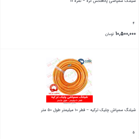
شیلنگ سمپاشی پانافلکس کره – نمره 10
4
10,500,000
تومان
بستن
شیلنگ سمپاش چلیک ترکیه – قطر 10 میلیمتر طول 50 متر
5