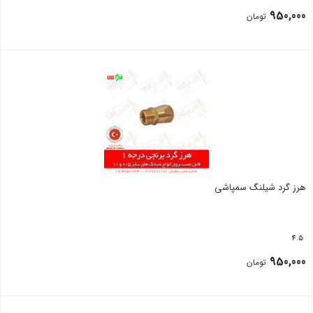
950,000
تومان
بستن
هرز گرد شیلنگ سمپاشی
4.5
950,000
تومان
بستن