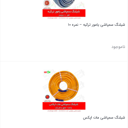
شیلنگ سمپاشی یامور ترکیه – نمره 10
ناموجود
بستن
شیلنگ سمپاشی مات اپکس