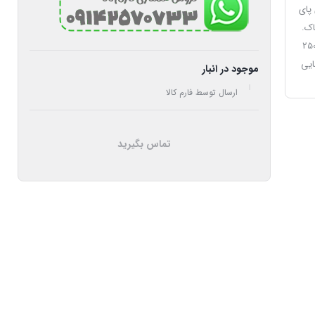
پای
اک.
 این علفتراش ساخت ترکیه 75 سانتیمتر و وزن آن 250
ایی
موجود در انبار
ارسال توسط فارم کالا
تماس بگیرید