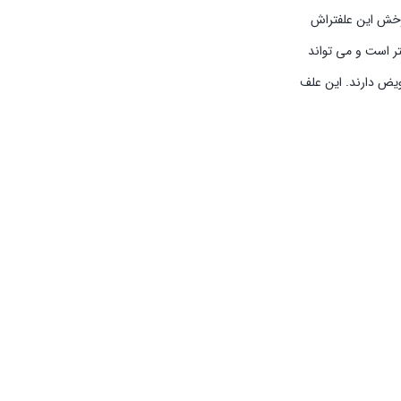
 این موضوع که نحوه ی چرخش این علفتراش
آن نیاز به نصب یک پمپ هیدرولیک و مخزن روغن حداقل 20 لیتری است. عرض کار این علفتراش 75 سانتیمتر است و می تواند
لیت تعویض دارند. این علف