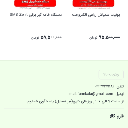
یونیت سمپاش زراعی الکتروجت
دستگاه خامه گیر برقی SMS Zenit
با
سافت 21
00
57,500,000
95,500,000
تومان
تومان
بستن
بستن
بست
رفتن به بالا
تلفن
04137271182
ایمیل
mail.farmkala@gmail.com
از ساعت 9 الی 17 در روزهای کاری(غیر تعطیل) پاسخگوی شماییم.
فارم کالا