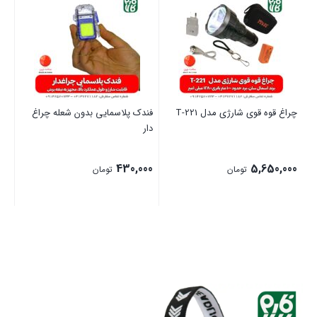
چراغ قوه قوی شارژی مدل T-221
فندک پلاسمایی بدون شعله چراغ
چرا
دار
سان 
00
430,000
5,650,000
تومان
تومان
بستن
بستن
بست