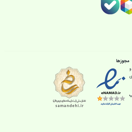
مجوزها
و
ی
ب