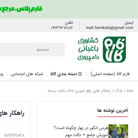
ایمیل
تلفن
04137271182
mail.farmkala@gmail.com
فارم کالا (صفحه اصلی)
دسته بندی کالا
شبکه های اجتماعی
وی
خانه
/
بلاگ
/ راهکار های رفع شوری خاک باغات پسته
آخرین نوشته ها
راهکار ها
هرس انگور در بهار چگونه است؟
آموزش جامع + نکات مهم
lotfi99848