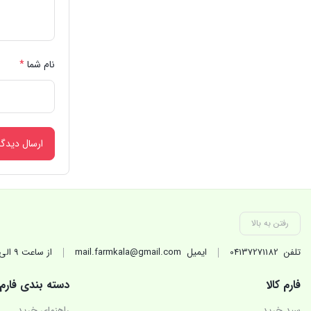
نام شما
*
رفتن به بالا
تلفن
04137271182
ایمیل
mail.farmkala@gmail.com
از ساعت 9 الی 17 در روزهای کاری(غیر تعطیل) پاسخگوی شماییم.
فارم کالا
دسته بندی فارم
سبد خرید
راهنمای خرید