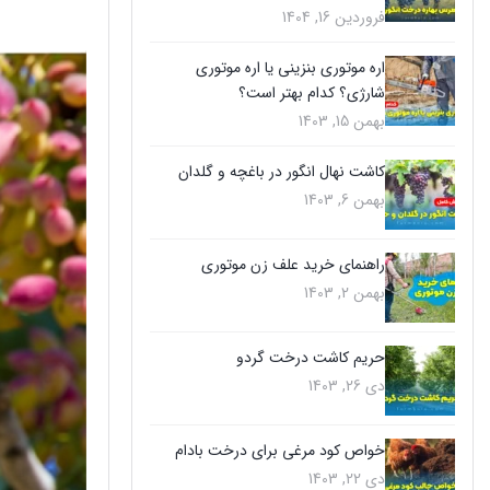
فروردین 16, 1404
اره موتوری بنزینی یا اره موتوری
شارژی؟ کدام بهتر است؟
بهمن 15, 1403
کاشت نهال انگور در باغچه و گلدان
بهمن 6, 1403
راهنمای خرید علف زن موتوری
بهمن 2, 1403
حریم کاشت درخت گردو
دی 26, 1403
خواص کود مرغی برای درخت بادام
دی 22, 1403