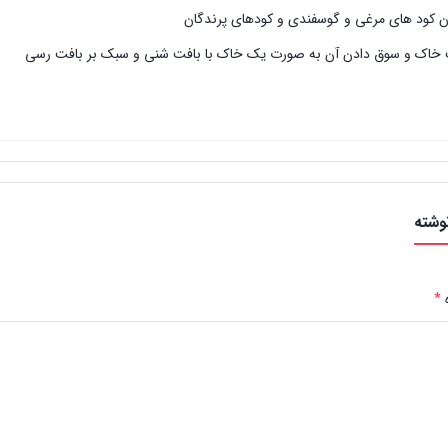
وشته
*