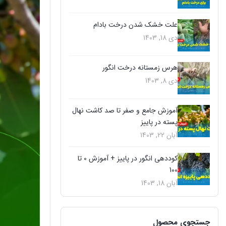
علت خشک شدن درخت بادام
دی 18, 1403
هرس زمستانه درخت انگور
دی 8, 1403
آموزش جامع و صفر تا صد کاشت نهال
پسته در پاییز
آبان 22, 1403
کوددهی انگور در پاییز + آموزش 0 تا
100
آبان 18, 1403
جستجوی محصول