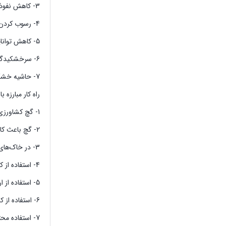
3- کاهش نفوذپذیری آب در خاک‌های شور
4- رسوب کردن عناصر غذایی در خاک بر اثر افزایش اسیدیته یا پی اچ در خاک‌های سدیک
5- کاهش توانایی گیاه در جذب همه مواد غذایی به ویژه کلسیم و پتاسیم
6- سرخشکیدگی
7- حاشیه خشکی برگ
راه کار مبارزه 
1- گچ کشاورزی کاربردهای بسیار زیادی در مناطق پسته کاری به خصوص در خاک‌های شور و قلیایی دارد.
2- گچ باعث کاهش شوری خاک می‌شود؛ یعنی گچ می‌تواند شوری خاک را برای گیاه به حدود نصف کاهش دهد.
3- در خاک‌های شور فقط باید از کود سولفات آمونیم دو نوبت در سال استفاده کرد.
4- استفاده از کودهای اوره و نیترات آمونیوم در خاک شور توصیه نمی‌شود.
5- استفاده از ارقام مقاوم به شوری مثل رقم بادامی زرندی
6- استفاده از کالبونیت کلسیم و مواد ضد شوری
7- استفاده محتاطانه از هیومیک اسید