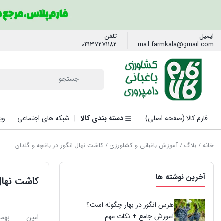
ایمیل
تلفن
04137271182
mail.farmkala@gmail.com
فارم کالا (صفحه اصلی)
دسته بندی کالا
شبکه های اجتماعی
وی
خانه
/
بلاگ
/
آموزش باغبانی و کشاورزی
/ کاشت نهال انگور در باغچه و گلدان
آخرین نوشته ها
کاشت نهال 
هرس انگور در بهار چگونه است؟
آموزش جامع + نکات مهم
امین
بهمن 6, 