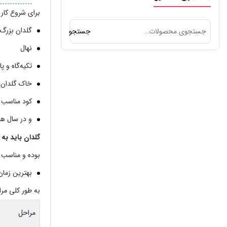
برای شروع کار ب
جستجو
گلدان بزرگ ( حداقل 40 تا 50 سانتی‌متر عم
جستجو
برای:
نهال
تکیه‌گاه و پا
خاک گلدان 
کود مناسب
و در سال ه
گلدان باید به
بوده و مناسب 
بهترین زمان
به طور کلی مر
مراحل