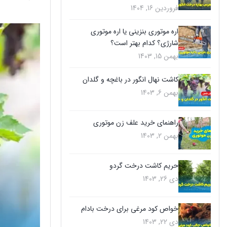
فروردین 16, 1404
اره موتوری بنزینی یا اره موتوری
شارژی؟ کدام بهتر است؟
بهمن 15, 1403
کاشت نهال انگور در باغچه و گلدان
بهمن 6, 1403
راهنمای خرید علف زن موتوری
بهمن 2, 1403
حریم کاشت درخت گردو
دی 26, 1403
خواص کود مرغی برای درخت بادام
دی 22, 1403