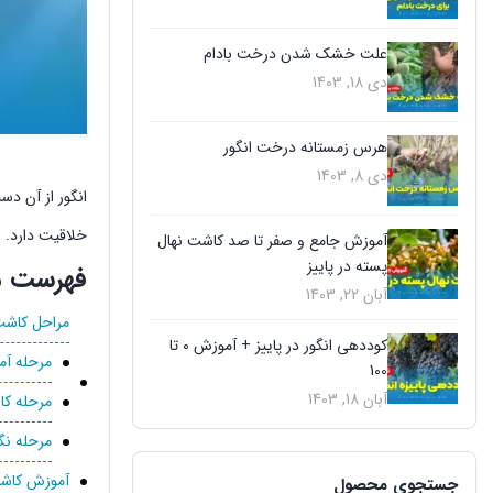
علت خشک شدن درخت بادام
دی 18, 1403
هرس زمستانه درخت انگور
دی 8, 1403
انگور از آن دس
خلاقیت دارد. ا
آموزش جامع و صفر تا صد کاشت نهال
پسته در پاییز
فهرست م
آبان 22, 1403
مراحل کاشت 
کوددهی انگور در پاییز + آموزش 0 تا
مرحله آم
100
آبان 18, 1403
مرحله کا
مرحله نگ
آموزش کاشت 
جستجوی محصول