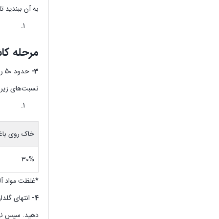
به آن ببندید ت
مرحله کاش
3-
حد
نسبت‌های زیر 
خاک روی باغ
30%
*غلظت مواد آلی
4-
انتهای گلدا
دهید. سپس نهال