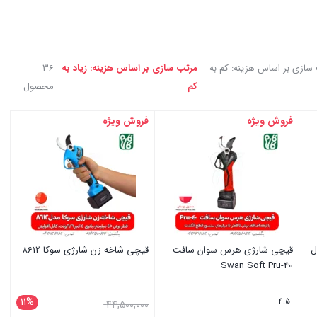
سازی بر اساس هزینه: کم به
مرتب سازی بر اساس هزینه: زیاد به
36
کم
محصول
فروش ویژه
فروش ویژه
ل
قیچی شارژی هرس سوان سافت
قیچی شاخه زن شارژی سوکا 8612
Swan Soft Pru-40
11%
4.5
قیمت
44,500,000