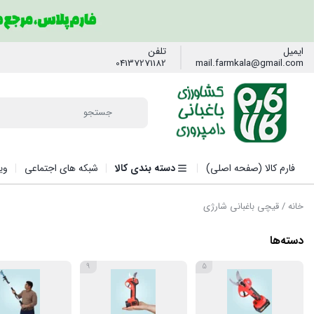
ایمیل
تلفن
04137271182
mail.farmkala@gmail.com
فارم کالا (صفحه اصلی)
دسته بندی کالا
شبکه های اجتماعی
وی
خانه
/ قیچی باغبانی شارژی
دسته‌ها
9
5