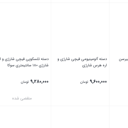
بستن
بستن
یرسن
دسته آلومینیومی قیچی شارژی و
دسته تلسکوپی قیچی شارژی و ار
اره هرس شارژی
شارژی 180 سانتیمتری سوکا
9,280,000
9,600,000
تومان
تومان
منقضی شده
بستن
بستن