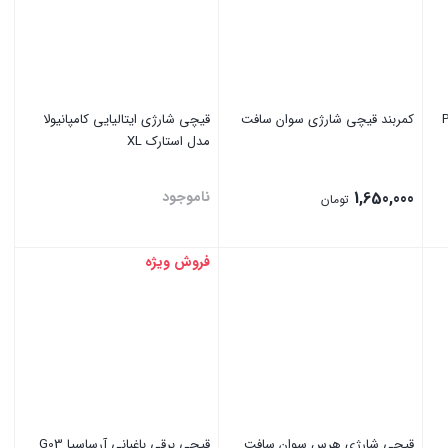
Pru-
کمربند قیچی شارژی سوان سافت
قیچی شارژی ایتالیایی کامپانیولا
مدل استارک XL
1,650,000
ناموجود
تومان
فروش ویژه
بستن
بستن
قیچی شارژی هرس سوان سافت
قیچی برقی باغبانی آرساسیا G03