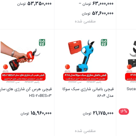
53,350,000
63,000,000
–
تومان
تومان
Price
52,600,000
تومان
range:
منقضی شده
52,600,000 تومان
بستن
بستن
through
63,000,000 تومان
قیچی باغبانی برقی سوکا Suca
قیچی باغبانی شارژی سبک سوکا
قیچی هرس کن شارژی های-سان
مدل 8604
HS-20BES03
16%
15,960,000
21,175,000
تومان
تومان
28, تومان
منقضی شده