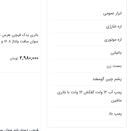
ابزار عمومی
اره شارژی
باتری یدک قیچی هرس ش
اره موتوری
سوان سافت ولتاژ 16.8 و 2 آمپر
باغبانی
2,980,000
تومان
بست زن
بستن
پشم چین گوسفند
پمپ آب 12 ولت کفکش 12 ولت با باتری
ماشین
پمپ باد
پمپ سمپاش
قیچی دسته بلند سوان سا