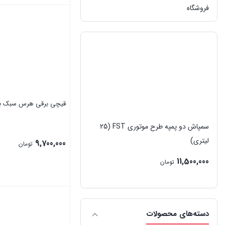
بود.
فعلی:
فروشگاه
بستن
23,500,000 تومان.
قیچی برقی هرس سبک ب
سمپاش دو پمپه طرح موتوری FST (25
لیتری)
9,700,000
تومان
11,500,000
تومان
بستن
دسته‌های محصولات