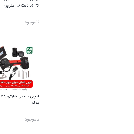
36 (با دسته1.8 متری)
پمپ کفکش
ناموجود
پمپ گازوئیل کش
تجهیزات جانبی تراکتور
بستن
تیلر شخمزن
چراغ قوه پیشانی بند
چراغ قوه شارژی و چراغ پیشانی (هدلایت)
خرید و قیمت چراغ قوه شارژی
یدک
دامپروری
دیزل ژنراتور
ناموجود
زراعت