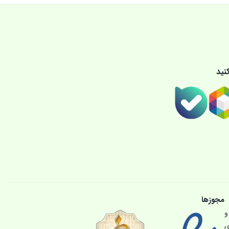
نید
مجوزها
و
ی