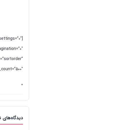
settings=”0″
gination=”0″
=”sortorder”
count=”500″]
0
دیدگاه‌های ن