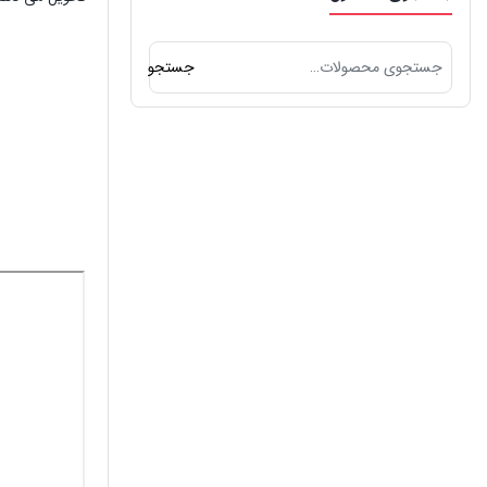
جستجو
جستجو
برای: