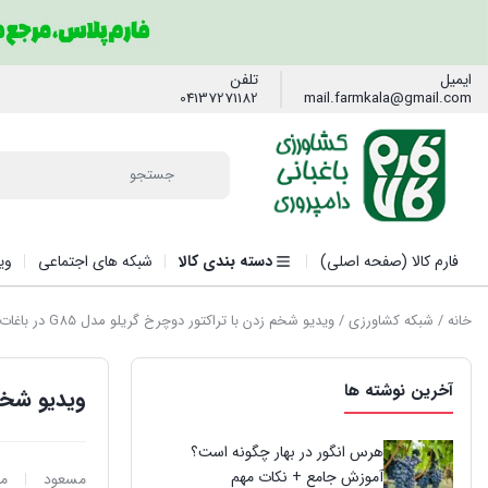
ایمیل
تلفن
04137271182
mail.farmkala@gmail.com
فارم کالا (صفحه اصلی)
دسته بندی کالا
شبکه های اجتماعی
وی
خانه
/
شبکه کشاورزی
/ ویدیو شخم زدن با تراکتور دوچرخ گریلو مدل G85 در باغات مراغه
آخرین نوشته ها
ویدیو شخم زدن
هرس انگور در بهار چگونه است؟
آموزش جامع + نکات مهم
مسعود
مهر 