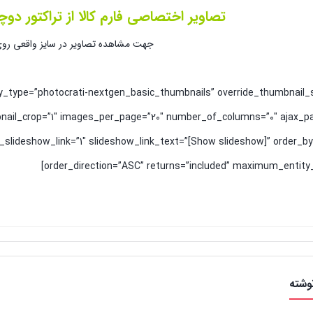
تصاویر اختصاصی فارم کالا از تراکتور دوچرخ 
جهت مشاهده تصاویر در سایز واقعی روی 
lay_type=”photocrati-nextgen_basic_thumbnails” override_thumbnail_
nail_crop=”1″ images_per_page=”20″ number_of_columns=”0″ ajax_pa
slideshow_link=”1″ slideshow_link_text=”[Show slideshow]” order_by
order_direction=”ASC” returns=”included” maximum_entity_
وشته