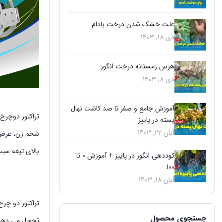
علت خشک شدن درخت بادام
دی 18, 1403
هرس زمستانه درخت انگور
دی 8, 1403
آموزش جامع و صفر تا صد کاشت نهال
تراکتور دوچرخ و
پسته در پاییز
آبان 22, 1403
بالای تیغه س
کوددهی انگور در پاییز + آموزش 0 تا
100
آبان 18, 1403
جستجوی محصول
تحویل می دهد.