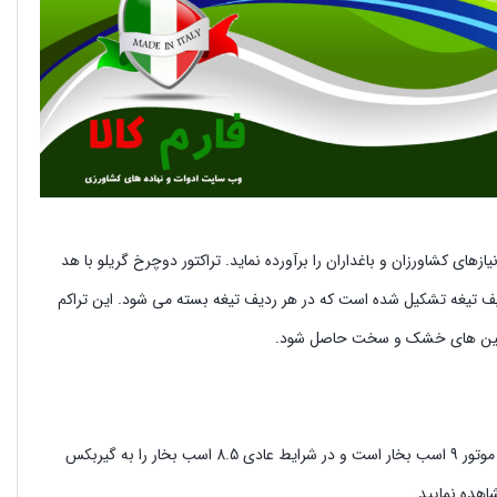
یازهای کشاورزان و باغداران را برآورده نماید. تراکتور دوچرخ گریلو با هد
عرض 70 سانتیمتر را به عمق 16-20 سانتیمتر می تواند شخم بزند. رتیواتور گریلو از 4 ردیف تیغه تشکیل شده است که در هر ردیف تیغه بسته می شود. این تراکم
ر زمین های خشک و سخت حاصل شود.
تراکتور دو چرخ گریلو مدل G85 با موتور روبین سوبارو EX27 عرضه می گردد. ماکزیمم قدرت این موتور 9 اسب بخار است و در شرایط عادی 8.5 اسب بخار را به گیربکس
شاهده نمایید.