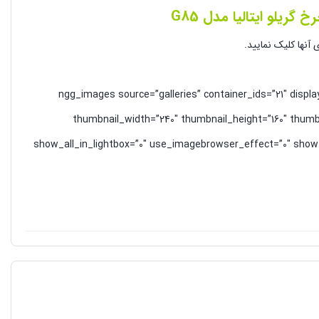
گریلو ایتالیا مدل G85
آنها کلیک نمایید.
[ngg_images source=”galleries” container_ids=”21″ disp
thumbnail_width=”240″ thumbnail_height=”160″ thumb
show_all_in_lightbox=”0″ use_imagebrowser_effect=”0″ show_