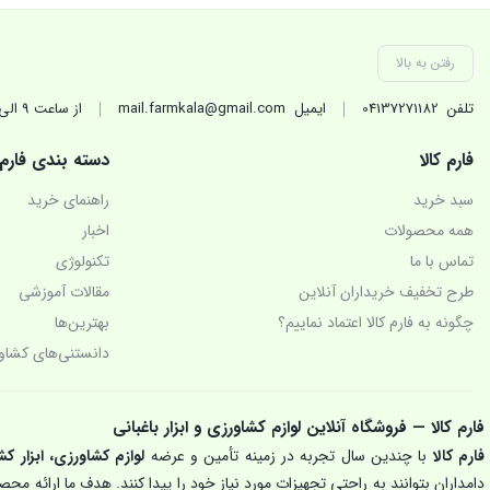
رفتن به بالا
تلفن
04137271182
ایمیل
mail.farmkala@gmail.com
از ساعت 9 الی 17 در روزهای کاری(غیر تعطیل) پاسخگوی شماییم.
فارم کالا
دسته بندی فارم
سبد خرید
راهنمای خرید
همه محصولات
اخبار
تماس با ما
تکنولوژی‌
طرح تخفیف خریداران آنلاین
مقالات آموزشی
چگونه به فارم کالا اعتماد نماییم؟
بهترین‌ها
دانستنی‌های کشاو
فارم کالا — فروشگاه آنلاین لوازم کشاورزی و ابزار باغبانی
فارم کالا
با چندین سال تجربه در زمینه تأمین و عرضه
لوازم کشاورزی، ابزار کش
دامداران بتوانند به راحتی تجهیزات مورد نیاز خود را پیدا کنند. هدف ما ارائه م