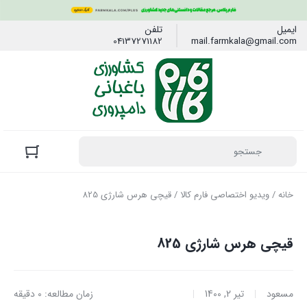
ایمیل
تلفن
04137271182
mail.farmkala@gmail.com
خانه
/
ویدیو اختصاصی فارم کالا
/ قیچی هرس شارژی 825
قیچی هرس شارژی 825
مسعود
تیر 2, 1400
زمان مطالعه: 0 دقیقه