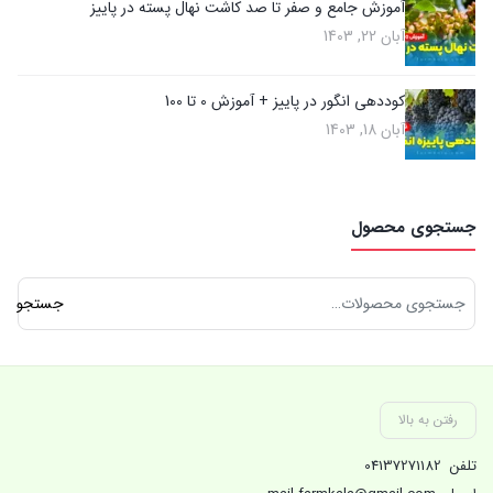
آموزش جامع و صفر تا صد کاشت نهال پسته در پاییز
آبان 22, 1403
کوددهی انگور در پاییز + آموزش 0 تا 100
آبان 18, 1403
جستجوی محصول
جستجو
جستجو
برای:
رفتن به بالا
تلفن
04137271182