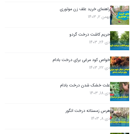
راهنمای خرید علف زن موتوری
بهمن 2, 1403
حریم کاشت درخت گردو
دی 26, 1403
خواص کود مرغی برای درخت بادام
دی 22, 1403
علت خشک شدن درخت بادام
دی 18, 1403
هرس زمستانه درخت انگور
دی 8, 1403