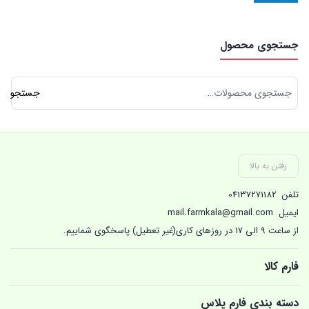
جستجوی محصول
جستجو
جستجو
برای:
رفتن به بالا
تلفن
04137271182
ایمیل
mail.farmkala@gmail.com
از ساعت 9 الی 17 در روزهای کاری(غیر تعطیل) پاسخگوی شماییم.
فارم کالا
دسته بندی فارم پلاس