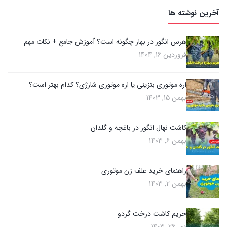
آخرین نوشته ها
هرس انگور در بهار چگونه است؟ آموزش جامع + نکات مهم
فروردین 16, 1404
اره موتوری بنزینی یا اره موتوری شارژی؟ کدام بهتر است؟
بهمن 15, 1403
کاشت نهال انگور در باغچه و گلدان
بهمن 6, 1403
راهنمای خرید علف زن موتوری
بهمن 2, 1403
حریم کاشت درخت گردو