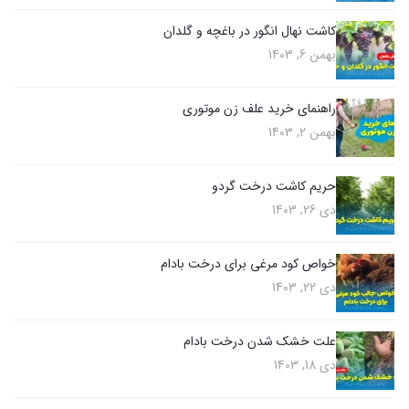
کاشت نهال انگور در باغچه و گلدان
بهمن 6, 1403
راهنمای خرید علف زن موتوری
بهمن 2, 1403
حریم کاشت درخت گردو
دی 26, 1403
خواص کود مرغی برای درخت بادام
دی 22, 1403
علت خشک شدن درخت بادام
دی 18, 1403