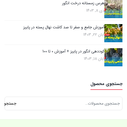
هرس زمستانه درخت انگور
دی 8, 1403
آموزش جامع و صفر تا صد کاشت نهال پسته در پاییز
آبان 22, 1403
کوددهی انگور در پاییز + آموزش 0 تا 100
آبان 18, 1403
جستجوی محصول
جستجو
جستجو
برای: