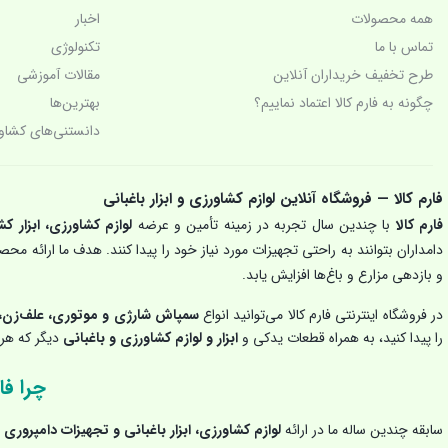
چراغ قوه پیشانی بند
همه محصولات
اخبار
تماس با ما
تکنولوژی‌
چراغ قوه شارژی و چراغ پیشانی (هدلایت)
طرح تخفیف خریداران آنلاین
مقالات آموزشی
چگونه به فارم کالا اعتماد نماییم؟
بهترین‌ها
خرید و قیمت چراغ قوه شارژی
دانستنی‌های کشاو
دامپروری
دیزل ژنراتور
فارم کالا — فروشگاه آنلاین لوازم کشاورزی و ابزار باغبانی
فارم کالا
با چندین سال تجربه در زمینه تأمین و عرضه
لوازم کشاورزی، ابزار کش
زراعت
دامداران بتوانند به راحتی تجهیزات مورد نیاز خود را پیدا کنند. هدف ما ارائه م
و بازدهی مزارع و باغ‌ها افزایش یابد.
ساخت ایران
در فروشگاه اینترنتی فارم کالا می‌توانید انواع
سمپاش شارژی و موتوری، علف‌زن، 
سمپاش زنبه ای
را پیدا کنید، به همراه قطعات یدکی و
ابزار و لوازم کشاورزی و باغبانی
دیگر که هر ک
سمپاش شارژی
چرا فار
سمپاش موتوری
سابقه چندین ساله ما در ارائه
لوازم کشاورزی، ابزار باغبانی و تجهیزات دامپروری
ب