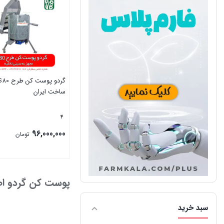
ساخت ایران
4
96,000,000
تومان
بستن
پوست کن گردو ا
سبد خرید