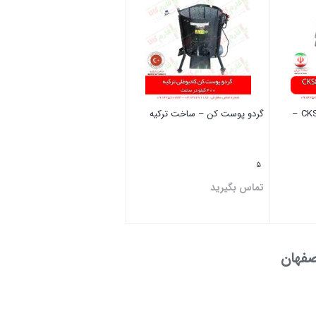
گردو پوست کن طرح CKS80 –
گردو پوست کن – ساخت ترکیه
5
تماس بگیرید
بستن
صفهان