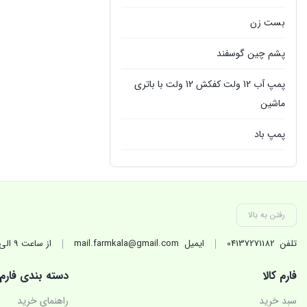
بست زن
پشم چین گوسفند
پمپ آب 12 ولت کفکش 12 ولت با باتری
ماشین
پمپ باد
پمپ سمپاش
پمپ کفکش
رفتن به بالا
پمپ گازوئیل کش
تلفن
04137271182
ایمیل
mail.farmkala@gmail.com
از ساعت 9 الی 17 در روزهای کاری(غیر تعطیل) پاسخگوی شماییم.
تجهیزات جانبی تراکتور
فارم کالا
دسته بندی فارم
تیلر شخمزن
سبد خرید
راهنمای خرید