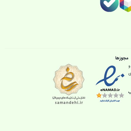
مجوزها
و
ی
ب