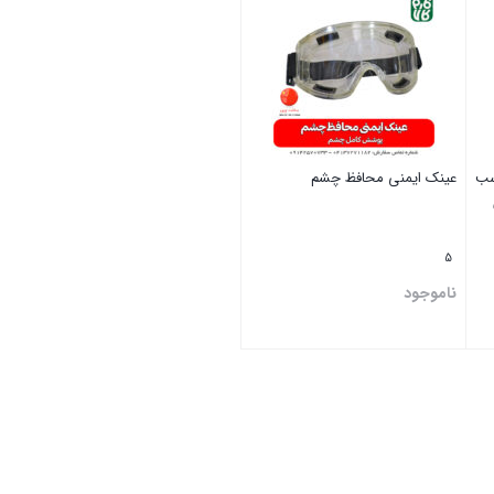
سب
عینک ایمنی محافظ چشم
5
ناموجود
بستن