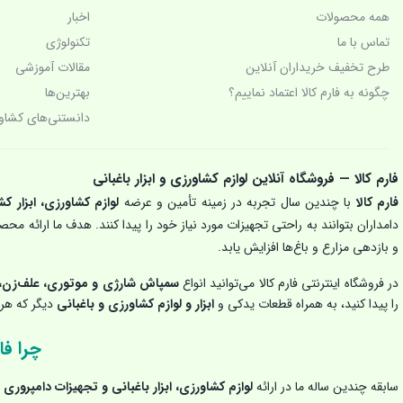
چراغ قوه پیشانی بند
همه محصولات
اخبار
تماس با ما
تکنولوژی‌
چراغ قوه شارژی و چراغ پیشانی (هدلایت)
طرح تخفیف خریداران آنلاین
مقالات آموزشی
چگونه به فارم کالا اعتماد نماییم؟
بهترین‌ها
خرید و قیمت چراغ قوه شارژی
دانستنی‌های کشاو
دامپروری
دیزل ژنراتور
فارم کالا — فروشگاه آنلاین لوازم کشاورزی و ابزار باغبانی
فارم کالا
با چندین سال تجربه در زمینه تأمین و عرضه
لوازم کشاورزی، ابزار کش
زراعت
دامداران بتوانند به راحتی تجهیزات مورد نیاز خود را پیدا کنند. هدف ما ارائه م
و بازدهی مزارع و باغ‌ها افزایش یابد.
ساخت ایران
در فروشگاه اینترنتی فارم کالا می‌توانید انواع
سمپاش شارژی و موتوری، علف‌زن، 
سمپاش زنبه ای
را پیدا کنید، به همراه قطعات یدکی و
ابزار و لوازم کشاورزی و باغبانی
دیگر که هر ک
سمپاش شارژی
چرا فار
سمپاش موتوری
سابقه چندین ساله ما در ارائه
لوازم کشاورزی، ابزار باغبانی و تجهیزات دامپروری
ب