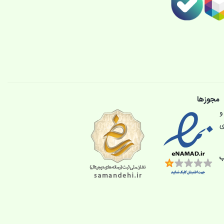
مجوزها
و
ی
ب