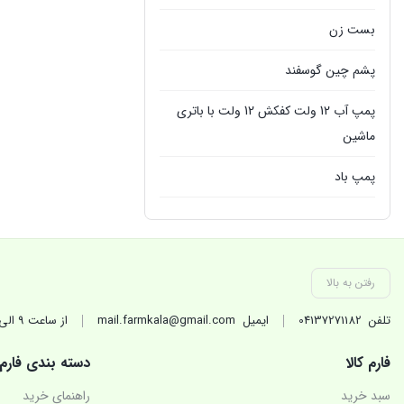
بست زن
پشم چین گوسفند
پمپ آب 12 ولت کفکش 12 ولت با باتری
ماشین
پمپ باد
پمپ سمپاش
پمپ کفکش
رفتن به بالا
پمپ گازوئیل کش
تلفن
04137271182
ایمیل
mail.farmkala@gmail.com
از ساعت 9 الی 17 در روزهای کاری(غیر تعطیل) پاسخگوی شماییم.
تجهیزات جانبی تراکتور
فارم کالا
دسته بندی فارم
تیلر شخمزن
سبد خرید
راهنمای خرید