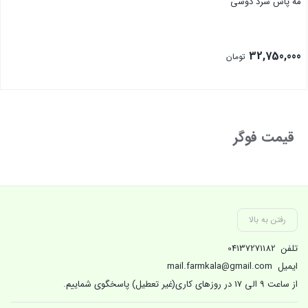
مه پاش سرد دوشی
32,750,000
تومان
بستن
قیمت فوگر
رفتن به بالا
تلفن
04137271182
ایمیل
mail.farmkala@gmail.com
از ساعت 9 الی 17 در روزهای کاری(غیر تعطیل) پاسخگوی شماییم.