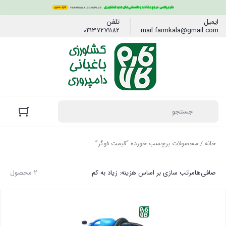
ایمیل
تلفن
04137271182
mail.farmkala@gmail.com
خانه
/ محصولات برچسب خورده “قیمت فوگر”
صافی‌ها
مرتب سازی بر اساس هزینه: زیاد به کم
2 محصول