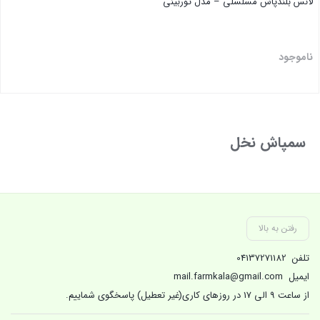
لانس بلندپاش مسلسلی – مدل توربینی
ناموجود
بستن
سمپاش نخل
رفتن به بالا
تلفن
04137271182
ایمیل
mail.farmkala@gmail.com
از ساعت 9 الی 17 در روزهای کاری(غیر تعطیل) پاسخگوی شماییم.