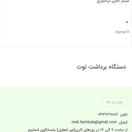
شیکر کابلی تراکتوری
5
ناموجود
بستن
دستگاه برداشت توت
رفتن به بالا
تلفن
04137271182
ایمیل
mail.farmkala@gmail.com
از ساعت 9 الی 17 در روزهای کاری(غیر تعطیل) پاسخگوی شماییم.