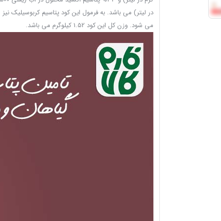
در لیتر) می باشد. به فرمول این کود پتاسیم کربوسیلیک نیز 
می شود. وزن کل این کود 1.52 کیلوگرم می باشد.