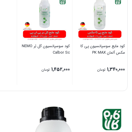
کود مایع سوسپانسیون پی کا
کود سوسپانسیون کَل بُر NEMO
مکس آلمان PK MAX
Calbor Sc
1,452,000
1,340,000
تومان
تومان
بستن
بستن