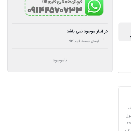
در انبار موجود نمی باشد
ارسال توسط فارم کالا
ناموجود
ف
مول
Potassium Carbo دارای 3% نیتروژن محلول در آب (یعنی 45
گرم در لیتر) و 33% پتاسیم اکسید محلول در آب (یعنی 500 گرم