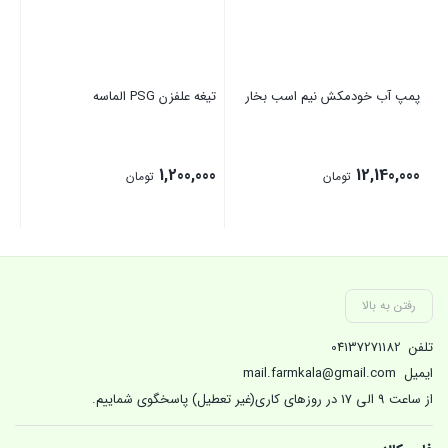
پمپ آب خودمکش نیم اسب بخار
تیغه علفزن PSG الماسه
عل
00
1,200,000
12,140,000
تومان
تومان
بستن
بستن
بست
رفتن به بالا
تلفن
04137271182
ایمیل
mail.farmkala@gmail.com
از ساعت 9 الی 17 در روزهای کاری(غیر تعطیل) پاسخگوی شماییم.