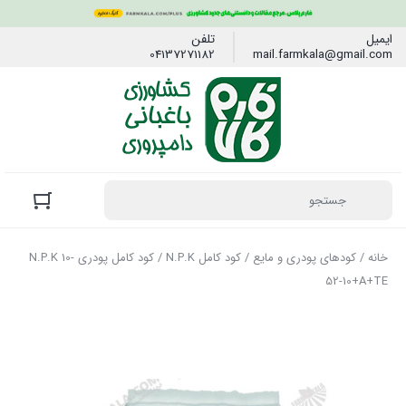
ایمیل
تلفن
04137271182
mail.farmkala@gmail.com
خانه
/
کودهای پودری و مایع
/
کود کامل N.P.K
/ کود کامل پودری N.P.K 10-
52-10+A+TE