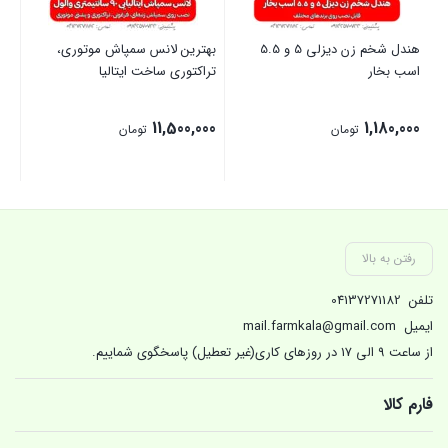
هندل شخم زن دیزلی 5 و 5.5
بهترین لانس سمپاش موتوری،
دست
اسب بخار
تراکتوری ساخت ایتالیا
52 سی س
000
11,500,000
1,180,000
تومان
تومان
00
قی
بستن
بستن
بست
فعل
0,000
رفتن به بالا
تلفن
04137271182
ایمیل
mail.farmkala@gmail.com
از ساعت 9 الی 17 در روزهای کاری(غیر تعطیل) پاسخگوی شماییم.
فارم کالا