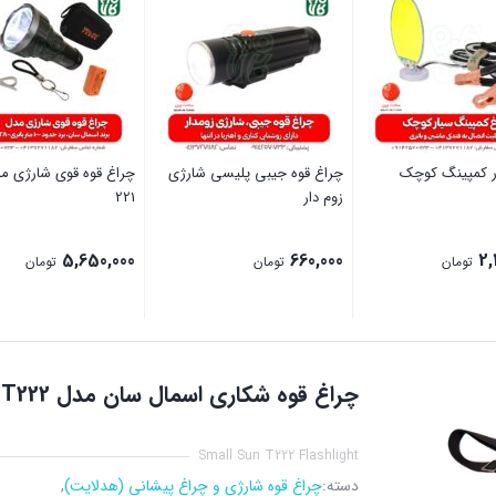
ر کمپینگ کوچک
چراغ قوه جیبی پلیسی شارژی
زوم دار
221
5,650,000
660,000
2,
تومان
تومان
تومان
بستن
بستن
چراغ قوه شکاری اسمال سان مدل ZY-T222
Small Sun T222 Flashlight
دسته:
چراغ قوه شارژی و چراغ پیشانی (هدلایت)
,