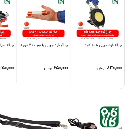
چراغ قوه جیبی همه کاره
چراغ قوه جیبی با نور 360 درجه
چراغ سیا
250,000
650,000
830,000
تومان
تومان
بستن
بستن
بستن