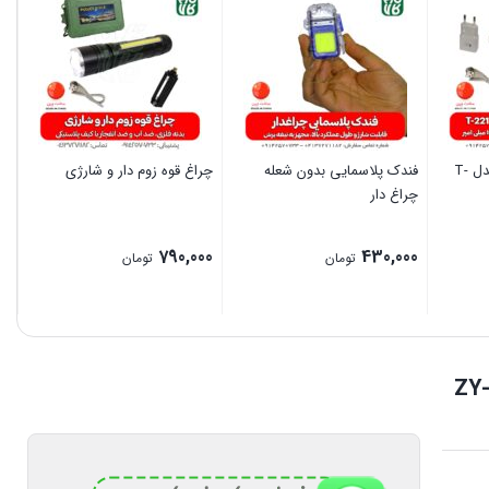
چراغ قوه قوی شارژی مدل T-
فندک پلاسمایی بدون شعله
چراغ قوه زوم دار و شارژی
چراغ دار
790,000
430,000
تومان
تومان
بستن
بستن