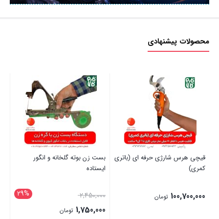
محصولات پیشنهادی
قیچی هرس شارژی حرفه ای (باتری
بست زن بوته گلخانه و انگور
قی
کمری)
ایستاده
03
29%
قیمت
00
2,450,000
100,700,000
تومان
اصلی:
1,750,000
تومان