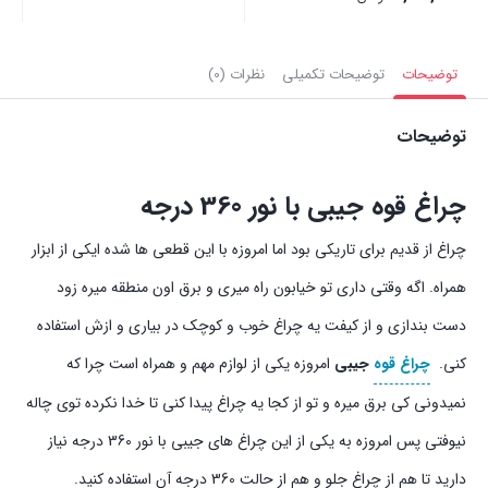
4,900,000 تومان
قیمت
بستن
بستن
بست
بود.
فعلی:
توضیحات
توضیحات تکمیلی
نظرات (0)
4,000,000 تومان.
توضیحات
چراغ قوه جیبی با نور 360 درجه
چراغ از قدیم برای تاریکی بود اما امروزه با این قطعی ها شده ایکی از ابزار
همراه. اگه وقتی داری تو خیابون راه میری و برق اون منطقه میره زود
دست بندازی و از کیفت یه چراغ خوب و کوچک در بیاری و ازش استفاده
کنی.
چراغ قوه
جیبی
امروزه یکی از لوازم مهم و همراه است چرا که
نمیدونی کی برق میره و تو از کجا یه چراغ پیدا کنی تا خدا نکرده توی چاله
نیوفتی پس امروزه به یکی از این چراغ های جیبی با نور 360 درجه نیاز
دارید تا هم از چراغ جلو و هم از حالت 360 درجه آن استفاده کنید.