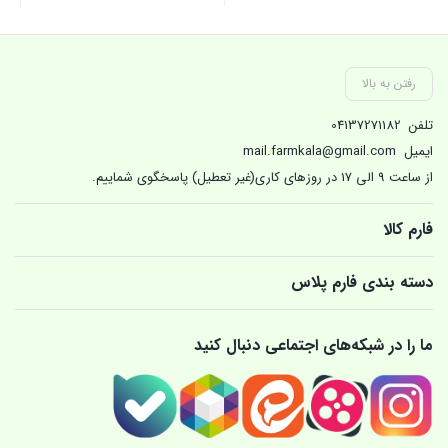
2,450,000 تومان
قیمت
بستن
بستن
بست
بود.
فعلی:
1,750,000 تومان.
رفتن به بالا
تلفن
04137271182
ایمیل
mail.farmkala@gmail.com
از ساعت 9 الی 17 در روزهای کاری(غیر تعطیل) پاسخگوی شماییم.
فارم کالا
دسته بندی فارم پلاس
ما را در شبکه‌های اجتماعی دنبال کنید