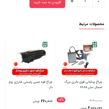
+
-
افزودن به سبد خرید
چراغ
قوه
جیبی
محصولات مرتبط
با
نور
360
درجه
عدد
چراغ پیشانی قوی باتری بزرگ
چراغ قوه جیبی پلیسی شارژی زوم
فن
اسمال سان H185
دار
دار
18%
قیمت
00
660,000
4,900,000
تومان
اصلی:
4,000,000
تومان