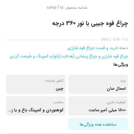
شناسه محصول:
camp-T15
چراغ قوه جیبی با نور 360 درجه
SMALL SUN -T15
دسته:
خرید و قیمت چراغ قوه شارژی
,
چراغ قوه شارژی و چراغ پیشانی (هدلایت)
,
لوازم کمپینگ و طبیعت گردی
ویژگی‌ها
برند
کشور سازنده
اسمال سان
چین
ظرفیت باتری
مناسب
1800 میلی آمپر ساعت
کوهنوردی و کمپینگ باغ و یا زمان برق رفتگی
مشاهده همه ویژگی‌ها