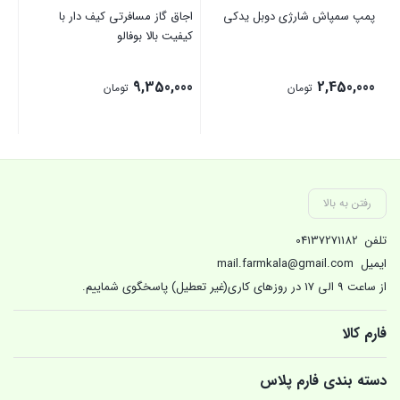
پمپ سمپاش شارژی دوبل یدکی
اجاق گاز مسافرتی کیف دار با
نا
کیفیت بالا بوفالو
00
9,350,000
2,450,000
تومان
تومان
بستن
بستن
بست
رفتن به بالا
تلفن
04137271182
ایمیل
mail.farmkala@gmail.com
از ساعت 9 الی 17 در روزهای کاری(غیر تعطیل) پاسخگوی شماییم.
فارم کالا
دسته بندی فارم پلاس