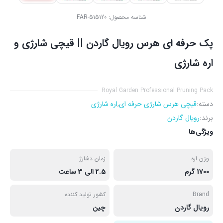
شناسه محصول:
FAR-515120
پک حرفه‌ ای هرس رویال گاردن || قیچی شارژی و
اره شارژی
Royal Garden Professional Pruning Pack
دسته:
قیچی هرس شارژی حرفه ای
,
اره شارژی
برند:
رویال گاردن
ویژگی‌ها
وزن اره
زمان دشارژ
1700 گرم
2.5 الی 3 ساعت
Brand
کشور تولید کننده
رویال گاردن
چین