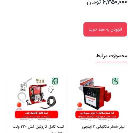
6,350,000
تومان
افزودن به سبد خرید
محصولات مرتبط
لیتر شمار مکانیکی 2 اینچی
کیت کامل گازوئیل کش 220 ولت
لیت