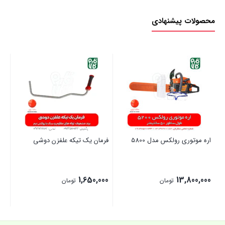
محصولات پیشنهادی
اره موتوری رولکس مدل 5800
فرمان یک تیکه علفزن دوشی
سر
.5
00
1,650,000
13,800,000
تومان
تومان
بستن
بستن
بست