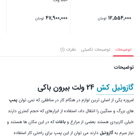
550 وات
00
47,900,000
12,554,000
تومان
تومان
بستن
بستن
بست
توضیحات
توضیحات تکمیلی
نظرات (1)
توضیحات
گازوئیل کش
24 ولت بیرون باکی
امروزه یکی از اصلی ترین لوازم در هنگام کار در مناطقی که نمی توان
پمپ
های بزرگ و سنگین را انتقال داد، استفاده از ابزارهای که حجم کمتری دارند
خیلی کاربردی هستند بعضی از مزارع و
باغات
که در این مکان ها هستند و
نیاز مبرم به
گازوئیل
دارند می توان از این
پمپ
برای راحتی کار استفاده