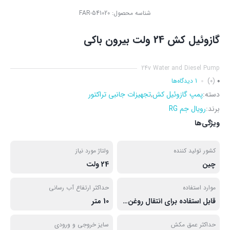
شناسه محصول:
FAR-541020
گازوئیل کش 24 ولت بیرون باکی
24v Water and Diesel Pump
0
(0)
1 دیدگاه‌ها
دسته:
پمپ گازوئیل کش
,
تجهیزات جانبی تراکتور
برند:
رویال جم RG
ویژگی‌ها
کشور تولید کننده
ولتاژ مورد نیاز
چین
24 ولت
موارد استفاده
حداکثر ارتفاع آب رسانی
قابل استفاده برای انتقال روغن، گازوئیل و ... با سایز کوچک و سبک و توری فلزی
10 متر
حداکثر عمق مکش
سایز خروجی و ورودی