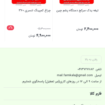
تیغه یدک سرکج دستگاه پشم چین
چراغ کمپینگ لنسری 360
با
سوان
8%
قیمت
00
5,300,000
2,400,000
تومان
اصلی:
4,900,000
تومان
5,300,000 تومان
قیمت
بستن
بستن
بست
بود.
فعلی:
4,900,000 تومان.
رفتن به بالا
تلفن
04137271182
ایمیل
mail.farmkala@gmail.com
از ساعت 9 الی 17 در روزهای کاری(غیر تعطیل) پاسخگوی شماییم.
فارم کالا