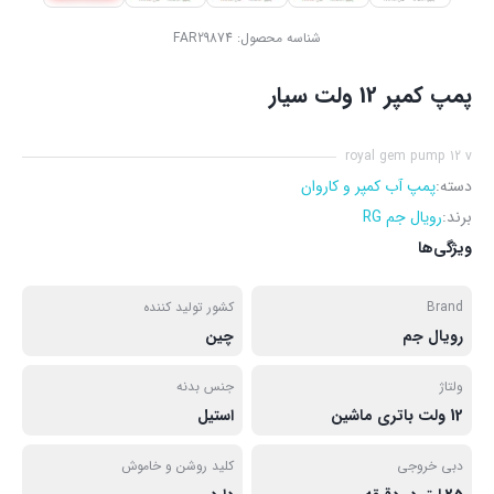
شناسه محصول:
FAR29874
پمپ کمپر 12 ولت سیار
royal gem pump 12 v
دسته:
پمپ آب کمپر و کاروان
برند:
رویال جم RG
ویژگی‌ها
Brand
کشور تولید کننده
رویال جم
چین
ولتاژ
جنس بدنه
12 ولت باتری ماشین
استیل
دبی خروجی
کلید روشن و خاموش