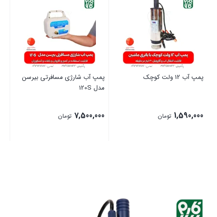
پمپ آب 12 ولت کوچک
پمپ آب شارژی مسافرتی بیرسن
پم
مدل 120S
00
7,500,000
1,590,000
تومان
تومان
بستن
بستن
بست