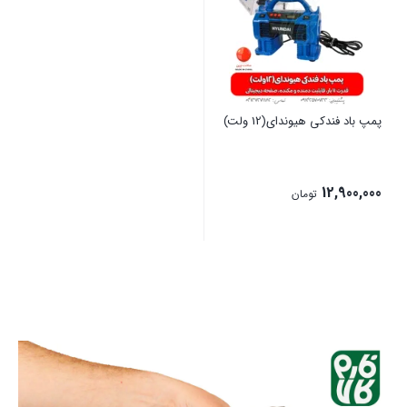
پمپ باد فندکی هیوندای(12 ولت)
12,900,000
تومان
بستن