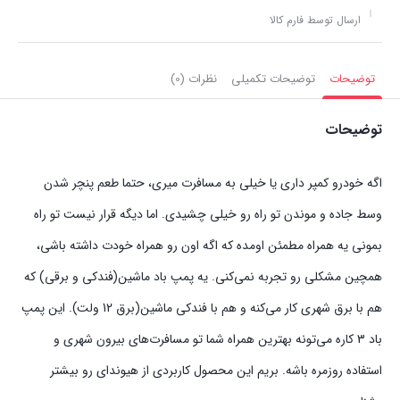
ارسال توسط فارم کالا
توضیحات
توضیحات تکمیلی
نظرات (0)
توضیحات
اگه خودرو کمپر داری یا خیلی به مسافرت میری، حتما طعم پنچر شدن
وسط جاده و موندن تو راه رو خیلی چشیدی. اما دیگه قرار نیست تو راه
بمونی یه همراه مطمئن اومده که اگه اون رو همراه خودت داشته باشی،
همچین مشکلی رو تجربه نمی‌کنی. یه پمپ باد ماشین(فندکی و برقی) که
هم با برق شهری کار می‌کنه و هم با فندکی ماشین(برق 12 ولت). این پمپ
باد 3 کاره می‌تونه بهترین همراه شما تو مسافرت‌های بیرون شهری و
استفاده روزمره باشه. بریم این محصول کاربردی از هیوندای رو بیشتر