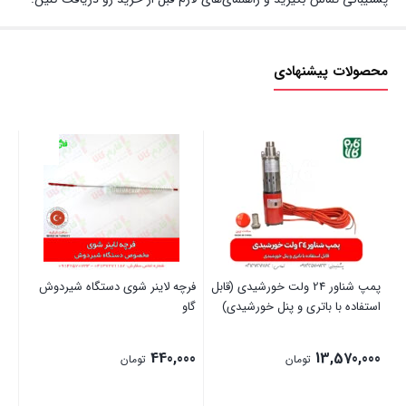
محصولات پیشنهادی
پمپ شناور 24 ولت خورشیدی (قابل
فرچه لاینر شوی دستگاه شیردوش
تیغه 
استفاده با باتری و پنل خورشیدی)
گاو
00
440,000
13,570,000
تومان
تومان