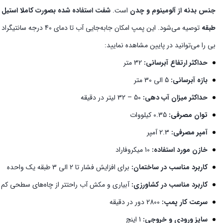
جنس بدنه از آلومینوم و چدن
است.
شفت استفاده شده بصورت کاملا استیل
طبقه
توصیه می‌شود. این پمپ 
بی را می‌توانید در پایین مشاهده نمایید:
حداکثر ارتفاع آبرسانی:
32 متر
بازه آبرسانی:
5 الی 30 متر
حداکثر میزان آب دهی:
50 – 32 لیتر در دقیقه
توان مصرفی:
0.35 کیلووات
آمپر مصرفی:
2.3 آمپر
خازن مورد استفاده:
10 میکروفاراد
کاربرد مناسب در ساختمان:
برای افزایش فشار تا 2 الی 3 طبقه یک واحده
کاربرد مناسب در کشاورزی:‌
آبیاری و مکش آب راحتتر از چاه‌های سطحی کم
سرعت کار پمپ:
2800 دور در دقیقه
سایز ورودی و خروجی:
1 اینچ