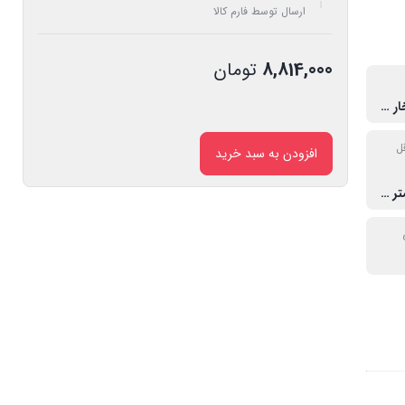
ارسال توسط فارم کالا
8,814,000
تومان
0.5 اسب بخار معادل 350 وات
ل
افزودن به سبد خرید
حداکثر 32 متر حداقل 5 متر