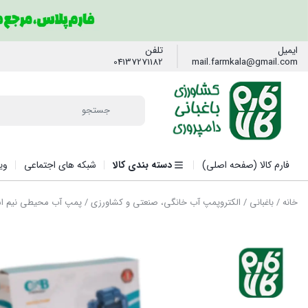
ایمیل
تلفن
04137271182
mail.farmkala@gmail.com
فارم کالا (صفحه اصلی)
دسته بندی کالا
شبکه های اجتماعی
وی
خانه
/
باغبانی
/
الکتروپمپ آب خانگی، صنعتی و کشاورزی
/ پمپ آب محیطی نیم اسب