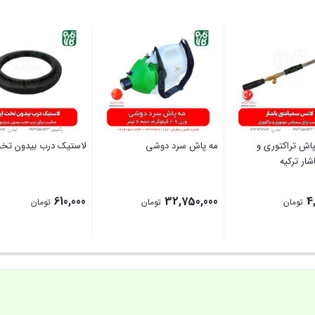
اش تراکتوری و
مه پاش سرد دوشی
لاستیک درب بیدون تخت
شار ترکیه
610,000
32,750,000
4
تومان
تومان
تومان
بستن
بستن