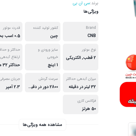
برند:
سی ان بی
ویژگی‌ها
Brand
کشور تولید کننده
قدرت موتور
CNB
چین
نوع موتور
سایز ورودی و
حداکثر و حداق
خروجی
ارتفاع آبدهی
2 قطب, الکتریکی
1 اینچ
میزان آبدهی حداکثر
سرعت گردش
جریان مصرفی
32 لیتر در دقیقه
2800 دور در دقیقه
2.3 آمپر
فرکانس کاری
50 هرتز
مشاهده همه ویژگی‌ها