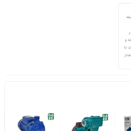
 فشار در ساختمان‌ها 2 تا 3 طبقه
ر
 متر را داشته و
اند تا
قدار