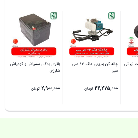
 ایرانی
چاله کن بنزینی ماک 63 سی
باتری یدکی سمپاش و کودپاش
سی
شارژی
2,900,000
24,275,000
تومان
تومان
بستن
بستن