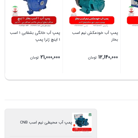
پمپ آب خودمکش نیم اسب
پمپ آب خانگی بشقابی 1 اسب
بخار
1 اینچ ژنرا پمپ
21,000,000
12,140,000
تومان
تومان
بستن
بستن
پمپ آب محیطی نیم اسب CNB