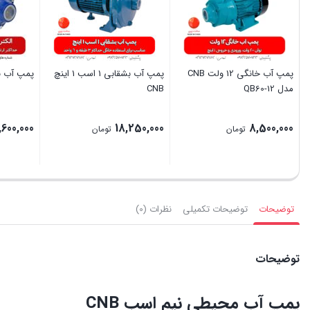
پمپ آب خانگی 12 ولت CNB
پمپ آب بشقابی 1 اسب 1 اینچ
پمپ آب ن
مدل QB60-12
CNB
,600,000
18,250,000
8,500,000
تومان
تومان
بستن
بستن
بستن
توضیحات
توضیحات تکمیلی
نظرات (0)
توضیحات
پمپ آب محیطی نیم اسب CNB