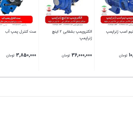
یم اسب ژنراپمپ
الکتروپمپ بشقابی 2 اینچ
ست کنترل پمپ آب
ژنراپمپ
3,850,000
36,000,000
10
تومان
تومان
تومان
بستن
بستن