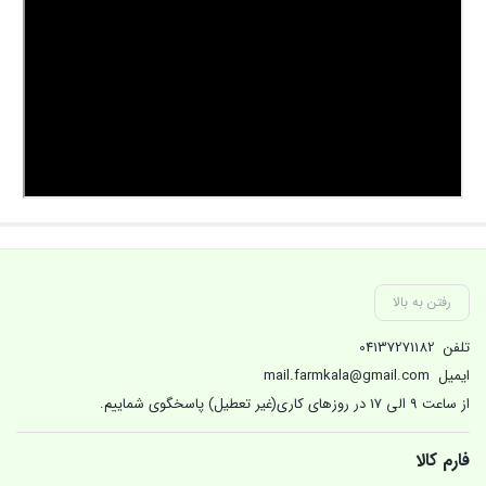
رفتن به بالا
تلفن
04137271182
ایمیل
mail.farmkala@gmail.com
از ساعت 9 الی 17 در روزهای کاری(غیر تعطیل) پاسخگوی شماییم.
فارم کالا