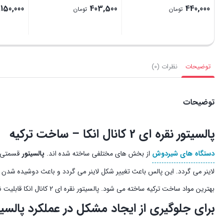
,150,000
403,500
440,000
تومان
تومان
بستن
بستن
بستن
توضیحات
نظرات (0)
توضیحات
پالسیتور نقره ای 2 کانال انکا – ساخت ترکیه
دستگاه های شیردوش
از بخش های مختلفی ساخته شده اند.
پالسیتور
قسمتی ا
لاینر می گردد. این پالس باعث تغییر شکل لاینر می گردد و باعث دوشیده شدن ش
بهترین مواد ساخت ترکیه ساخته می شود. پالسیتور نقره ای 2 کانال انکا قابلیت نصب به روی انواع دستگاه های
برای جلوگیری از ایجاد مشکل در عملکرد پالسیتو