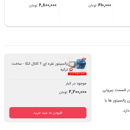
6,800,000
610,000
تومان
تومان
بستن
بستن
پالسیتور نقره ای 2 کانال انکا - ساخت
ترکیه
موجود در انبار
در قسمت بیرونی
2,200,000
تومان
پالسیتور ها با
ارد.
افزودن به سبد خرید