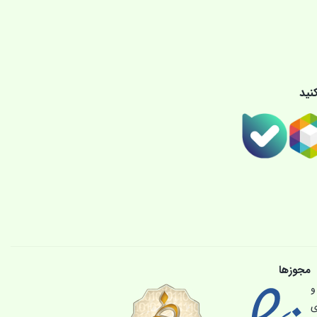
نید
مجوزها
و
ی