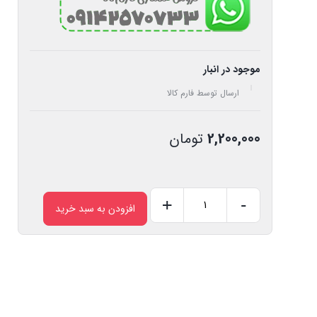
موجود در انبار
ارسال توسط فارم کالا
2,200,000
تومان
+
-
افزودن به سبد خرید
پالسیتور
نقره
ای
2
کانال
انکا