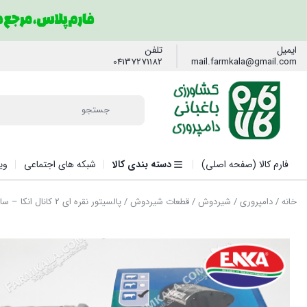
ایمیل
تلفن
04137271182
mail.farmkala@gmail.com
فارم کالا (صفحه اصلی)
دسته بندی کالا
شبکه های اجتماعی
وی
خانه
/
دامپروری
/
شیردوش
/
قطعات شیردوش
/ پالسیتور نقره ای 2 کانال انکا – ساخت ترکیه