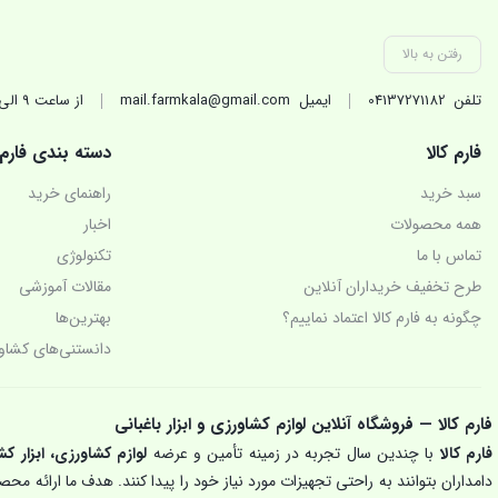
رفتن به بالا
تلفن
04137271182
ایمیل
mail.farmkala@gmail.com
از ساعت 9 الی 17 در روزهای کاری(غیر تعطیل) پاسخگوی شماییم.
فارم کالا
دسته بندی فارم
سبد خرید
راهنمای خرید
همه محصولات
اخبار
تماس با ما
تکنولوژی‌
طرح تخفیف خریداران آنلاین
مقالات آموزشی
چگونه به فارم کالا اعتماد نماییم؟
بهترین‌ها
دانستنی‌های کشاو
فارم کالا — فروشگاه آنلاین لوازم کشاورزی و ابزار باغبانی
فارم کالا
با چندین سال تجربه در زمینه تأمین و عرضه
لوازم کشاورزی، ابزار کش
دامداران بتوانند به راحتی تجهیزات مورد نیاز خود را پیدا کنند. هدف ما ارائه م