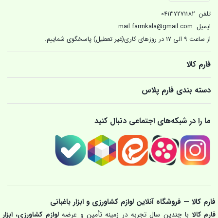
تلفن
04137271182
ایمیل
mail.farmkala@gmail.com
از ساعت 9 الی 17 در روزهای کاری(غیر تعطیل) پاسخگوی شماییم.
فارم کالا
دسته بندی فارم پلاس
ما را در شبکه‌های اجتماعی دنبال کنید
فارم کالا — فروشگاه آنلاین لوازم کشاورزی و ابزار باغبانی
فارم کالا
با چندین سال تجربه در زمینه تأمین و عرضه
لوازم کشاورزی، ابزار