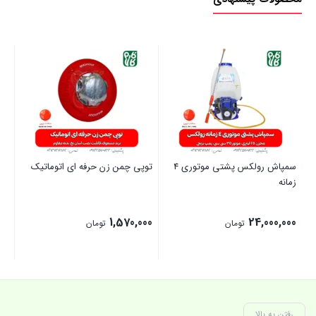
سمپاش رولکس پشتی موتوری 4
توپی چمن زن حرفه ای اتوماتیک
زمانه
پر]
00
1,570,000
24,000,000
تومان
تومان
بستن
بستن
بست
رفتن به بالا