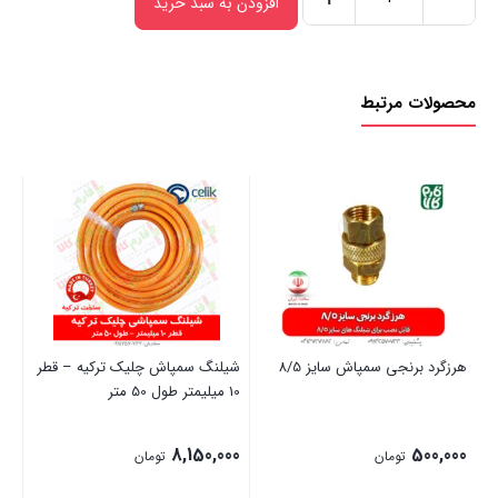
افزودن به سبد خرید
هرز
گرد
شیلنگ
محصولات مرتبط
جمع
کن
-
90
درجه
عدد
هرزگرد برنجی سمپاش سایز 8/5
شیلنگ سمپاش چلیک ترکیه – قطر
صا
10 میلیمتر طول 50 متر
ای
00
8,150,000
500,000
تومان
تومان