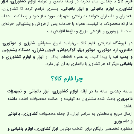
فارم کالا
با چندین سال تجربه در زمینه تأمین و عرضه
لوازم کشاورزی، ابزار
کشاورزی، لوازم باغبانی و ابزار باغبانی
، بستری فراهم کرده تا کشاورزان،
باغداران و دامداران بتوانند به راحتی تجهیزات مورد نیاز خود را پیدا کنند. هدف
ما ارائه محصولات با کیفیت، همراه با خدمات پس از فروش و پشتیبانی حرفه‌ای
است تا بهره‌وری و بازدهی مزارع و باغ‌ها افزایش یابد.
در فروشگاه اینترنتی فارم کالا می‌توانید انواع
سمپاش شارژی و موتوری،
علف‌زن، اره موتوری، موتور برق، گوگردپاش، قیچی شارژی، دستگاه پشم‌چین
و پمپ آب
را پیدا کنید، به همراه قطعات یدکی و
ابزار و لوازم کشاورزی و
باغبانی
دیگر که هر کشاورز یا باغداری به آن نیاز دارد.
چرا فارم کالا؟
سابقه چندین ساله ما در ارائه
لوازم کشاورزی، ابزار باغبانی و تجهیزات
دامپروری
باعث شده مشتریان به کیفیت و اصالت محصولات اعتماد داشته
باشند.
ارسال سریع و مطمئن به سراسر ایران، از جمله محصولات
کشاورزی، باغبانی
و دامپروری
.
مشاوره تخصصی رایگان برای انتخاب بهترین
ابزار کشاورزی، لوازم باغبانی و