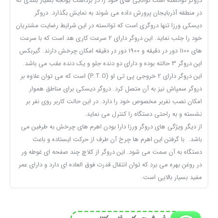
دروگر توانسته است توانایی های خود را در برداشت یونجه بسیار بلندی که
در منطقه آذربایجان پرورش داده می شوند به نمایش بگذارد. دروگر
دیسکی ورزا تنها دروگری است که توانسته در این شرایط رضایت مشتریان
خود را جلب نماید. این دروگر دارای 2 سرعت کاری هد است که با سرعت
های 1100 دور در دقیقه و 1900 دور در دقیقه امکان چرخش دارند. گیربکس
این دروگر 3 حالته بوده و دارای دو دنده جلو و یک دنده عقب می باشد.
این دروگر دارای 2 خروجی پی تی او (P.T.O) است که می توان علاوه بر
دروگر سمپاش نیز به آن متصل کرد. دروگر دیسکی برای مناطق هموار
امکان نصب نفربر مخصوص خود را دارد. در این حالت کاربر روی نفر بر
نشسته و به راحتی دستگاه را کنترل می نماید.
از دیگر ویژگی های دروگر ورزا دارا بودن اهرم های چرخش به طرفین می
باشد. با گرفتن این اهرم ها چرخ آن طرف از حرکت ایستاده و باعث
دستگاه به آن سمت می شود. این دروگر از کلاچ چند صفحه ای غوطه ور
در روغن بهره می برد که توان انتقال قدرت فوق العاده ای دارد و دارای عمر
مفید بسیار بالایی است.