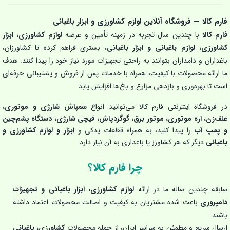
فارم کالا — فروشگاه آنلاین لوازم کشاورزی و ابزار باغبانی
فارم کالا
با چندین سال تجربه در زمینه تأمین و عرضه
لوازم کشاورزی، ابزار
کشاورزی، لوازم باغبانی و ابزار باغبانی
، بستری فراهم کرده تا کشاورزان،
باغداران و دامداران بتوانند به راحتی تجهیزات مورد نیاز خود را پیدا کنند. هدف
ما ارائه محصولات با کیفیت، همراه با خدمات پس از فروش و پشتیبانی حرفه‌ای
است تا بهره‌وری و بازدهی مزارع و باغ‌ها افزایش یابد.
در فروشگاه اینترنتی فارم کالا می‌توانید انواع
سمپاش شارژی و موتوری،
علف‌زن، اره موتوری، موتور برق، گوگردپاش، قیچی شارژی، دستگاه پشم‌چین
و پمپ آب
را پیدا کنید، به همراه قطعات یدکی و
ابزار و لوازم کشاورزی و
باغبانی
دیگر که هر کشاورز یا باغداری به آن نیاز دارد.
چرا فارم کالا؟
سابقه چندین ساله ما در ارائه
لوازم کشاورزی، ابزار باغبانی و تجهیزات
دامپروری
باعث شده مشتریان به کیفیت و اصالت محصولات اعتماد داشته
باشند.
ارسال سریع و مطمئن به سراسر ایران، از جمله محصولات
کشاورزی، باغبانی