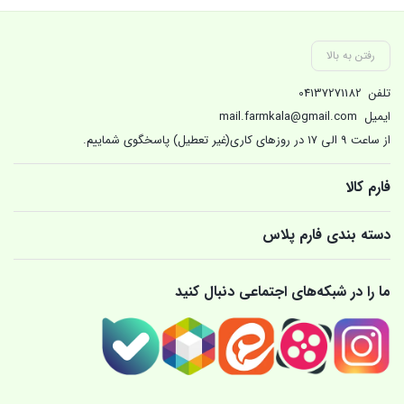
فعل
0,000
رفتن به بالا
تلفن
04137271182
ایمیل
mail.farmkala@gmail.com
از ساعت 9 الی 17 در روزهای کاری(غیر تعطیل) پاسخگوی شماییم.
فارم کالا
دسته بندی فارم پلاس
ما را در شبکه‌های اجتماعی دنبال کنید