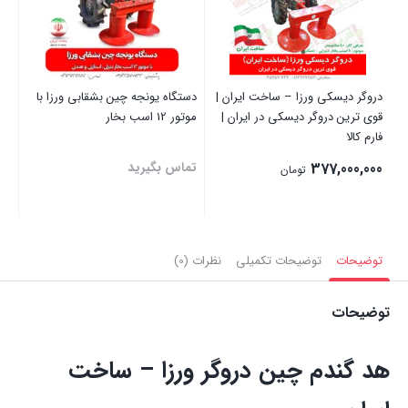
دروگر دیسکی ورزا – ساخت ایران |
دستگاه یونجه چین بشقابی ورزا با
قوی ترین دروگر دیسکی در ایران |
موتور 12 اسب بخار
فارم کالا
377,000,000
تماس بگیرید
تومان
بستن
بستن
توضیحات
توضیحات تکمیلی
نظرات (0)
توضیحات
هد گندم چین دروگر ورزا – ساخت