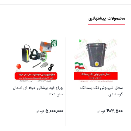
محصولات پیشنهادی
سطل شیرنوش تک پستانک
چراغ قوه پیشانی حرفه ای اسمال
تل
گوسفندی
سان H179
جا
00
5,000,000
403,500
تومان
تومان
00
قی
بستن
بستن
بست