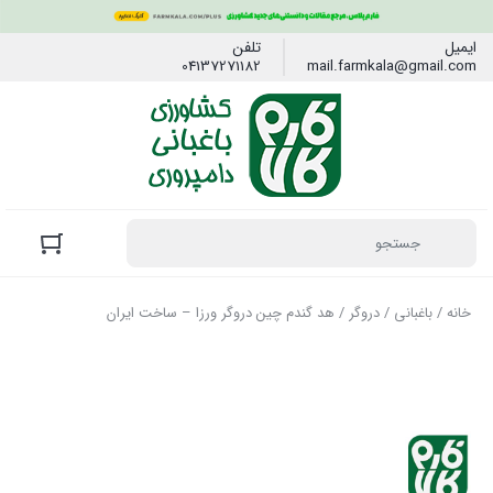
ایمیل
تلفن
04137271182
mail.farmkala@gmail.com
خانه
/
باغبانی
/
دروگر
/ هد گندم چین دروگر ورزا – ساخت ایران