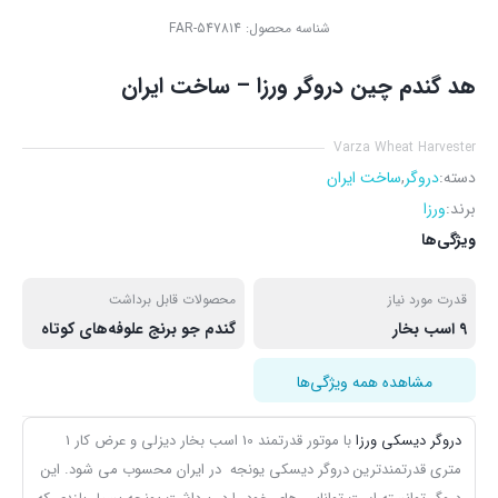
شناسه محصول:
FAR-547814
هد گندم چین دروگر ورزا – ساخت ایران
Varza Wheat Harvester
دسته:
دروگر
,
ساخت ایران
برند:
ورزا
ویژگی‌ها
قدرت مورد نیاز
محصولات قابل برداشت
9 اسب بخار
گندم جو برنج علوفه‌های کوتاه
مشاهده همه ویژگی‌ها
دروگر دیسکی ورزا
با موتور قدرتمند 10 اسب بخار دیزلی و عرض کار 1
متری قدرتمندترین دروگر دیسکی یونجه در ایران محسوب می شود. این