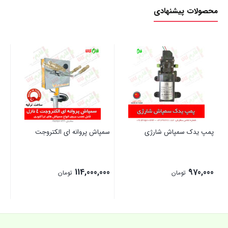
محصولات پیشنهادی
پمپ یدک سمپاش شارژی
سمپاش پروانه ای الکتروجت
سو
دس
00
114,000,000
970,000
تومان
تومان
بستن
بستن
بست