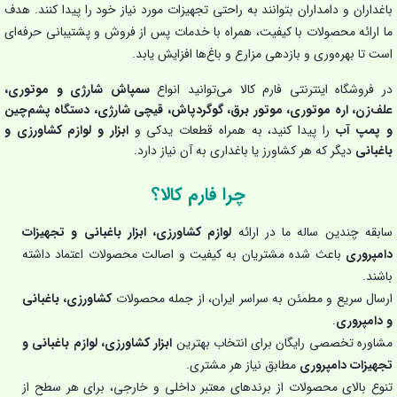
باغداران و دامداران بتوانند به راحتی تجهیزات مورد نیاز خود را پیدا کنند. هدف
ما ارائه محصولات با کیفیت، همراه با خدمات پس از فروش و پشتیبانی حرفه‌ای
است تا بهره‌وری و بازدهی مزارع و باغ‌ها افزایش یابد.
در فروشگاه اینترنتی فارم کالا می‌توانید انواع
سمپاش شارژی و موتوری،
علف‌زن، اره موتوری، موتور برق، گوگردپاش، قیچی شارژی، دستگاه پشم‌چین
و پمپ آب
را پیدا کنید، به همراه قطعات یدکی و
ابزار و لوازم کشاورزی و
باغبانی
دیگر که هر کشاورز یا باغداری به آن نیاز دارد.
چرا فارم کالا؟
سابقه چندین ساله ما در ارائه
لوازم کشاورزی، ابزار باغبانی و تجهیزات
دامپروری
باعث شده مشتریان به کیفیت و اصالت محصولات اعتماد داشته
باشند.
ارسال سریع و مطمئن به سراسر ایران، از جمله محصولات
کشاورزی، باغبانی
و دامپروری
.
مشاوره تخصصی رایگان برای انتخاب بهترین
ابزار کشاورزی، لوازم باغبانی و
تجهیزات دامپروری
مطابق نیاز هر مشتری.
تنوع بالای محصولات از برندهای معتبر داخلی و خارجی، برای هر سطح از