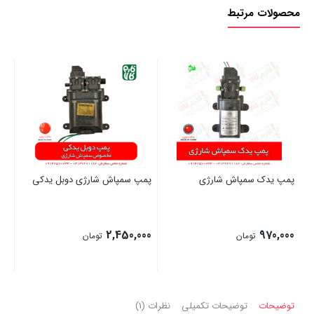
محصولات مرتبط
پمپ یدک سمپاش شارژی
پمپ سمپاش شارژی دوبل یدکی
کو
00
2,450,000
970,000
تومان
تومان
بستن
بستن
بست
توضیحات
توضیحات تکمیلی
نظرات (1)