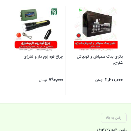
باتری یدک سمپاش و کودپاش
چراغ قوه زوم دار و شارژی
فن
شارژی
دار
00
790,000
2,400,000
تومان
تومان
بستن
بستن
بست
رفتن به بالا
تلفن
04137271182