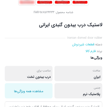
شناسه محصول:
FAR-987524433
لاستیک درب بیدون گنبدی ایرانی
Iranian domed door rubber
دسته:
قطعات شیردوش
برند:
فارم کالا
ویژگی‌ها
ساخت
مناسب برای
ایران
درب بیدون تخت
جنس
مشاهده همه ویژگی‌ها
پلاستیک نرم
لاستیک درب بیدون گنبدی ایرانی برای محافظ از افتادن خود درب تخت بر