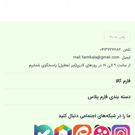
بستن
بستن
بست
رفتن به بالا
تلفن
04137271182
ایمیل
mail.farmkala@gmail.com
از ساعت 9 الی 17 در روزهای کاری(غیر تعطیل) پاسخگوی شماییم.
فارم کالا
دسته بندی فارم پلاس
ما را در شبکه‌های اجتماعی دنبال کنید