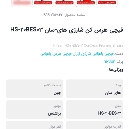
شناسه محصول:
FAR-356842
قیچی هرس کن شارژی های-سان HS-20BES03
Hi-San HS-20BES03 Cordless Pruning Shears
دسته:
قیچی باغبانی شارژی ارزان
,
قیچی هرس باغبانی
برند:
hi-Sun
ویژگی‌ها
برند
ساخت کشور
های سان
چین
مدل
موتور
HS-20BES03
براشلس
قدرت موتور
قطر برش