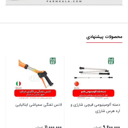
محصولات پیشنهادی
دسته آلومینیومی قیچی شارژی و
لانس تفنگی سمپاشی ایتالیایی
ال
اره هرس شارژی
(ال
00
11,000,000
9,600,000
تومان
تومان