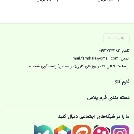
بستن
بستن
بست
رفتن به بالا
تلفن
04137271182
ایمیل
mail.farmkala@gmail.com
از ساعت 9 الی 17 در روزهای کاری(غیر تعطیل) پاسخگوی شماییم.
فارم کالا
دسته بندی فارم پلاس
ما را در شبکه‌های اجتماعی دنبال کنید