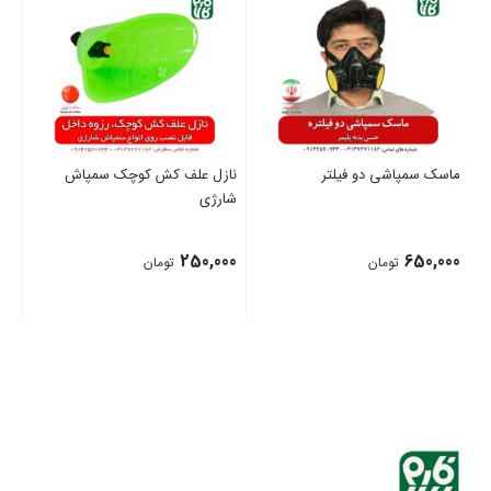
ماسک سمپاشی دو فیلتر
نازل علف کش کوچک سمپاش
عی
شارژی
00
250,000
650,000
تومان
تومان
بستن
بستن
بست