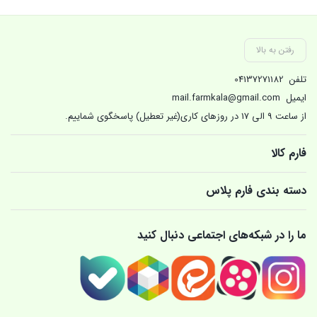
بستن
بستن
بست
رفتن به بالا
تلفن
04137271182
ایمیل
mail.farmkala@gmail.com
از ساعت 9 الی 17 در روزهای کاری(غیر تعطیل) پاسخگوی شماییم.
فارم کالا
دسته بندی فارم پلاس
ما را در شبکه‌های اجتماعی دنبال کنید