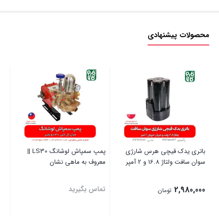
محصولات پیشنهادی
باتری یدک قیچی هرس شارژی
پمپ سمپاش لوشانگ LS30 ||
سوان سافت ولتاژ 16.8 و 2 آمپر
معروف به ماهی نشان
(25 لیتری)
2,980,000
تماس بگیرید
00
تومان