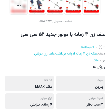
شناسه محصول:
FAR-254199
علف زن 4 زمانه با موتور جدید 52 سی سی
4
(9)
9 دیدگاه‌ها
دسته:
علف زن 4 زمانه
,
ادوات برداشت
,
علف زن دوشی
برند:
ماک
ویژگی‌ها
سوخت
Brand
بنزین
ماک MAAK
قدرت موتور
نوع موتور
2 اسب بخار
4 زمانه, بنزینی