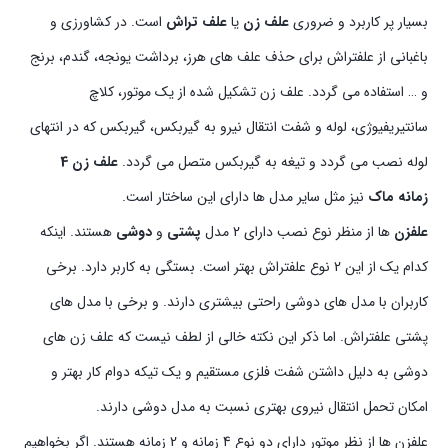
بسیار پر کاربرد و ضروری
علف زن
یا
علف تراش
است. در کشاورزی و
باغبانی از علفتراش برای حذف علف های هرز، برداشت یونجه، گندم، برنج
و … استفاده می گردد. علف زن تشکیل شده از یک موتور، کلاچ
سانتیریفیوژی، لوله و شفت انتقال نیرو به گیربکس، گیربکس که در انتهای
لوله نصب می گردد و تیغه به گیربکس متصل می گردد.
علف زن 4
زمانه ماک
نیز مثل سایر مدل ها دارای این ساختار است.
علفزن
ها از منظر نوع نصب دارای 2 مدل
پشتی
و
دوشی
هستند. اینکه
کدام یک از این 2 نوع علفتراش بهتر است. بستگی به کاربر دارد. برخی
کاربران با مدل های دوشی راحتی بیشتری دارند. و برخی با مدل های
پشتی علفتراش. اما ذکر این نکته خالی از لطف نیست که علف زن های
دوشی به دلیل داشتن شفت فلزی مستقیم و یک تیکه دوام کار بهتر و
امکان تحمل انتقال نیروی بهتری نسبت به مدل دوشی دارند.
علفزن ها از نظر موتور دارای دو نوع 4 زمانه و 2 زمانه هستند. اگر بخواهیم