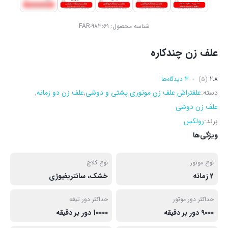
شناسه محصول:
FAR-983061
علف زن چندکاره
2.8
(5)
3 دیدگاه‌ها
دسته:
علفتراش علف زن موتوری پشتی و دوشی
,
علف زن دو زمانه
,
علف زن دوشی
برند:
رولکس
ویژگی‌ها
نوع موتور
نوع کلاچ
2 زمانه
خشک، سانتریفیوژی
حداکثر دور موتور
حداکثر دور تیغه
9000 دور بر دقیقه
10000 دور بر دقیقه