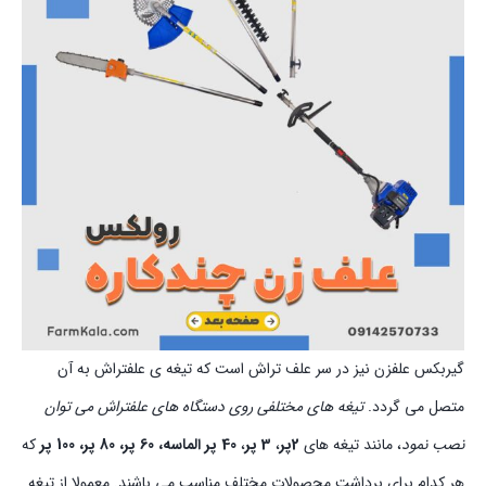
گیربکس علفزن نیز در سر علف تراش است که تیغه ی علفتراش به آن
متصل می گردد.
تیغه های مختلفی روی دستگاه های علفتراش می توان
نصب نمود
، مانند تیغه های
2پر
،
3 پر
،
40 پر الماسه، 60 پر، 80 پر، 100 پر
که
هر کدام برای برداشت محصولات مختلف مناسب می باشند. معمولا از تیغه