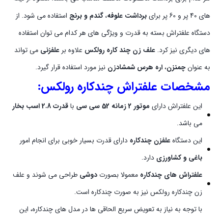
های 40 پر و 60 پر برای
برداشت علوفه
،
گندم و برنج
استفاده می شود. از
دستگاه علفتراش بسته به قدرت و ویژگی های هر کدام می توان استفاده
های دیگری نیز کرد.
علف زن چند کاره رولکس
علاوه بر
علفزنی
می تواند
به عنوان
چمنزن
،
اره هرس
شمشادزن
نیز مورد استفاده قرار گیرد.
مشخصات علفتراش چندکاره رولکس:
این علفتراش دارای
موتور 2 زمانه 52 سی سی
با
قدرت 2.8 اسب بخار
می باشد.
این دستگاه
علفزن چندکاره
دارای قدرت بسیار خوبی برای انجام امور
باغی و کشاورزی
دارد.
علفتراش های چندکاره
معمولا بصورت
دوشی
طراحی می شوند و علف
زن چندکاره رولکس نیز به صورت چندکاره است.
با توجه به نیاز به تعویض سریع الحاقی ها در مدل های چندکاره، این