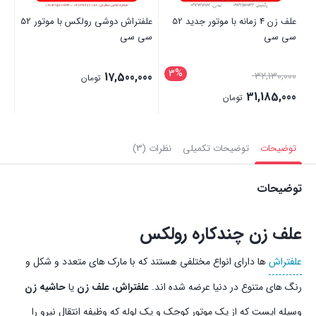
علف زن 4 زمانه با موتور جدید 52
علفتراش دوشی رولکس با موتور 52
علفتراش
سی سی
سی سی
3%
قیمت
00
17,500,000
32,130,000
تومان
اصلی:
31,185,000
تومان
32,130,000 تومان
قیمت
بستن
بستن
بست
بود.
فعلی:
توضیحات
توضیحات تکمیلی
نظرات (3)
31,185,000 تومان.
توضیحات
علف زن چندکاره رولکس
علفتراش
ها دارای انواع مختلفی هستند که با مارک های متعدد و شکل و
رنگ های متنوع در دنیا عرضه شده اند.
علفتراش
،
علف زن
یا
حاشیه زن
وسیله ایست که از یک موتور کوچک و یک لوله که وظیفه انتقال نیرو را