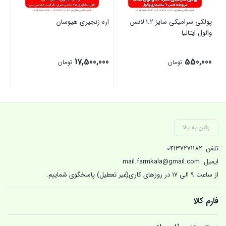
پولکی سرامیکی سایز 1.2 لانس
اره زنجیری هیوسان
قی
والول ایتالیا
کم
00
17,500,000
550,000
تومان
تومان
بستن
بستن
بست
رفتن به بالا
تلفن
04137271182
ایمیل
mail.farmkala@gmail.com
از ساعت 9 الی 17 در روزهای کاری(غیر تعطیل) پاسخگوی شماییم.
فارم کالا