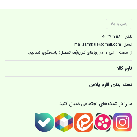
بستن
بستن
بست
رفتن به بالا
تلفن
04137271182
ایمیل
mail.farmkala@gmail.com
از ساعت 9 الی 17 در روزهای کاری(غیر تعطیل) پاسخگوی شماییم.
فارم کالا
دسته بندی فارم پلاس
ما را در شبکه‌های اجتماعی دنبال کنید