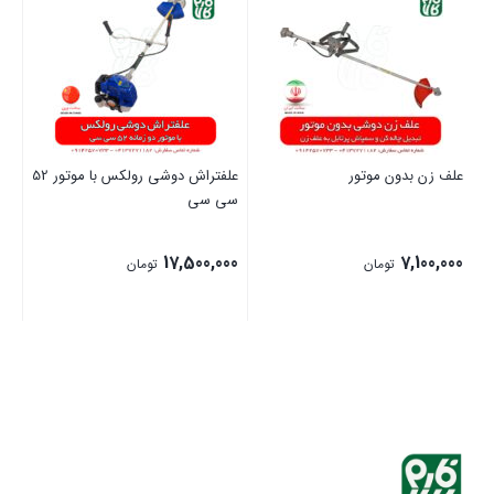
علف زن بدون موتور
علفتراش دوشی رولکس با موتور 52
علف 
سی سی
00
17,500,000
7,100,000
تومان
تومان
بستن
بستن
بست