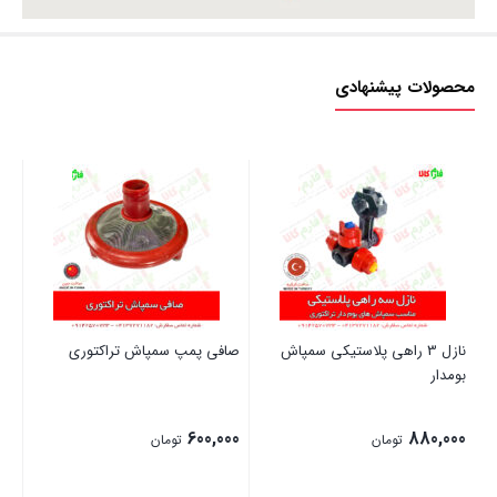
محصولات پیشنهادی
نازل 3 راهی پلاستیکی سمپاش
صافی پمپ سمپاش تراکتوری
چا
بومدار
00
600,000
880,000
تومان
تومان