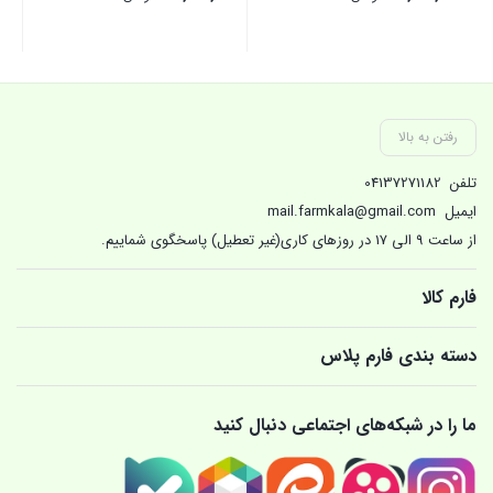
بستن
بستن
بست
رفتن به بالا
تلفن
04137271182
ایمیل
mail.farmkala@gmail.com
از ساعت 9 الی 17 در روزهای کاری(غیر تعطیل) پاسخگوی شماییم.
فارم کالا
دسته بندی فارم پلاس
ما را در شبکه‌های اجتماعی دنبال کنید