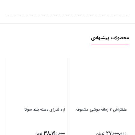
محصولات پیشنهادی
علفتراش 2 زمانه دوشی مشعوف
اره شارژی دسته بلند سوکا
لای
00
38,710,000
27,000,000
تومان
تومان