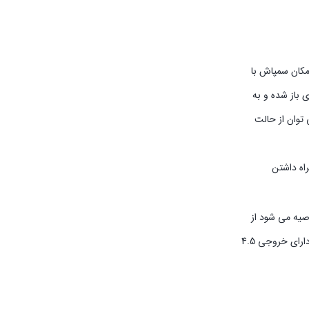
مکان سمپاش با
باز شده و به
توان از حالت
اه داشتن
صیه می شود از
استفاده گردد. باتری استفاده شده روی این محصول باتری 12 ولت 8 آمپر تاریخ جدید می‌باشد. پمپ استفاده شده در سمپاش شارژی جنسیس نیز دارای خروجی 4.5