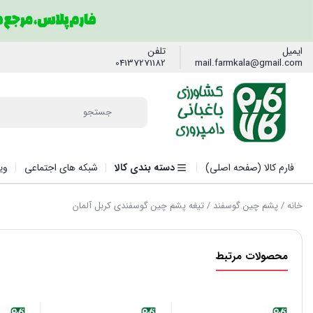
ایمیل
تلفن
04137271182
mail.farmkala@gmail.com
فارم کالا (صفحه اصلی)
دسته بندی کالا
شبکه های اجتماعی
وی
خانه
/
پشم چین گوسفند
/ تیغه پشم چین گوسفندی کربل آلمان
محصولات مرتبط