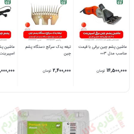
ماشین پشم چین برقی با قیمت
تیغه یدک سرکج دستگاه پشم
ماشین پش
مناسب مدل 003
چین
اسپیرینت
,000,000
2,400,000
14,500,000
تومان
تومان
بستن
بستن
بستن