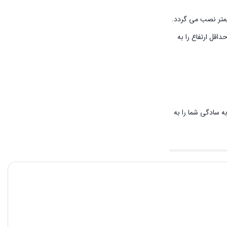
ند ها در زمینه تیغه موور در ایران است. این تیغه در موور های تراکتوری بیشتر روی یونجه چین هایی با عرض کار 165 سانتیمتر نصب می گردد.
اقل ارتفاع را به
به سادگی شما را به